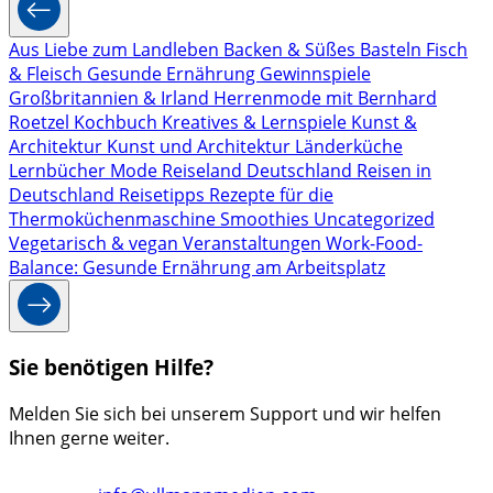
Aus Liebe zum Landleben
Backen & Süßes
Basteln
Fisch
& Fleisch
Gesunde Ernährung
Gewinnspiele
Großbritannien & Irland
Herrenmode mit Bernhard
Roetzel
Kochbuch
Kreatives & Lernspiele
Kunst &
Architektur
Kunst und Architektur
Länderküche
Lernbücher
Mode
Reiseland Deutschland
Reisen in
Deutschland
Reisetipps
Rezepte für die
Thermoküchenmaschine
Smoothies
Uncategorized
Vegetarisch & vegan
Veranstaltungen
Work-Food-
Balance: Gesunde Ernährung am Arbeitsplatz
Sie benötigen Hilfe?
Melden Sie sich bei unserem Support und wir helfen
Ihnen gerne weiter.