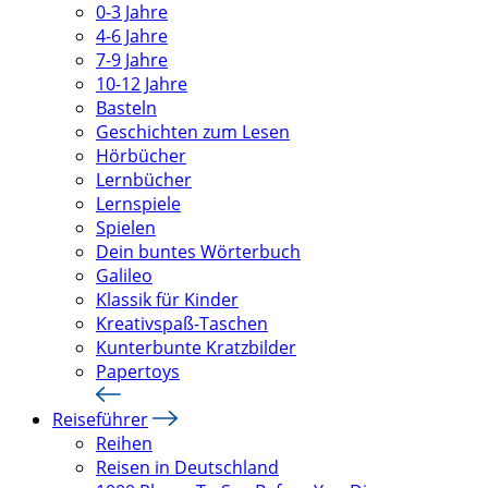
0-3 Jahre
4-6 Jahre
7-9 Jahre
10-12 Jahre
Basteln
Geschichten zum Lesen
Hörbücher
Lernbücher
Lernspiele
Spielen
Dein buntes Wörterbuch
Galileo
Klassik für Kinder
Kreativspaß-Taschen
Kunterbunte Kratzbilder
Papertoys
Reiseführer
Reihen
Reisen in Deutschland