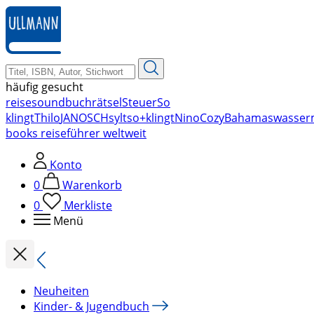
zum
Hauptinhalt
springen
häufig gesucht
reise
soundbuch
rätsel
Steuer
So
klingt
Thilo
JANOSCH
sylt
so+klingt
Nino
Cozy
Bahamas
wasser
books reiseführer weltweit
Konto
0
Warenkorb
0
Merkliste
Menü
Neuheiten
Kinder- & Jugendbuch