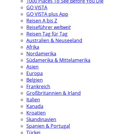
1000 Places To See Before You Die
GO VISTA
GO VISTA plus App
Reisen A bis Z
Reiseführer
weltweit
Reisen Tag für Tag
Australien & Neuseeland
Afrika
Nordamerika
Südamerika & Mittelamerika
Asien
Europa
Belgien
Frankreich
Großbritannien & Irland
Italien
Kanada
Kroatien
Skandinavien
Spanien & Portugal
Türkei