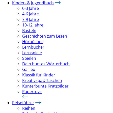
Kinder- & Jugendbuch
0-3 Jahre
4-6 Jahre
7-9 Jahre
10-12 Jahre
Basteln
Geschichten zum Lesen
Hörbücher
Lernbücher
Lernspiele
Spielen
Dein buntes Wörterbuch
Galileo
Klassik für Kinder
Kreativspaß-Taschen
Kunterbunte Kratzbilder
Papertoys
Reiseführer
Reihen