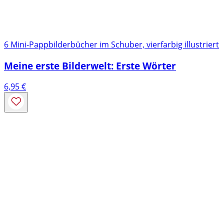
6 Mini-Pappbilderbücher im Schuber, vierfarbig illustriert
Meine erste Bilderwelt: Erste Wörter
6,95
€