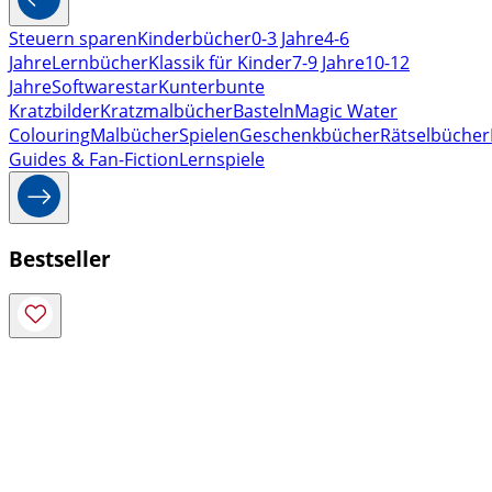
Steuern sparen
Kinderbücher
0-3 Jahre
4-6
Jahre
Lernbücher
Klassik für Kinder
7-9 Jahre
10-12
Jahre
Softwarestar
Kunterbunte
Kratzbilder
Kratzmalbücher
Basteln
Magic Water
Colouring
Malbücher
Spielen
Geschenkbücher
Rätselbücher
Guides & Fan-Fiction
Lernspiele
Bestseller