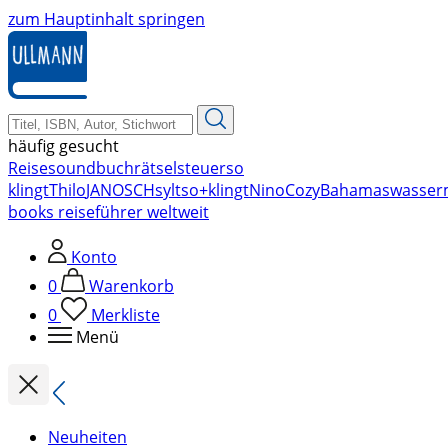
zum Hauptinhalt springen
häufig gesucht
Reise
soundbuch
rätsel
steuer
so
klingt
Thilo
JANOSCH
sylt
so+klingt
Nino
Cozy
Bahamas
wasser
books reiseführer weltweit
Konto
0
Warenkorb
0
Merkliste
Menü
Neuheiten