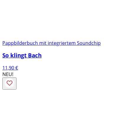
Pappbilderbuch mit integriertem Soundchip
So klingt Bach
11,90
€
NEU!