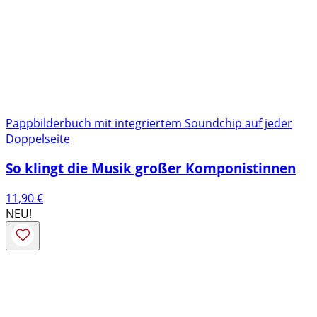
Pappbilderbuch mit integriertem Soundchip auf jeder
Doppelseite
So klingt die Musik großer Komponistinnen
11,90
€
NEU!