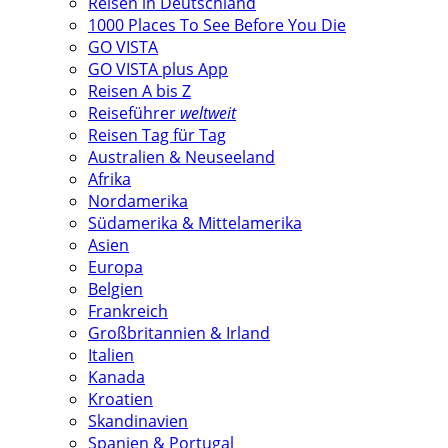
Reisen in Deutschland
1000 Places To See Before You Die
GO VISTA
GO VISTA plus App
Reisen A bis Z
Reiseführer
weltweit
Reisen Tag für Tag
Australien & Neuseeland
Afrika
Nordamerika
Südamerika & Mittelamerika
Asien
Europa
Belgien
Frankreich
Großbritannien & Irland
Italien
Kanada
Kroatien
Skandinavien
Spanien & Portugal