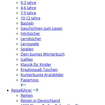
0-3 Jahre
4-6 Jahre
7-9 Jahre
10-12 Jahre
Basteln
Geschichten zum Lesen
Hörbücher
Lernbücher
Lernspiele
Spielen
Dein buntes Wörterbuch
Galileo
Klassik für Kinder
Kreativspaß-Taschen
Kunterbunte Kratzbilder
Papertoys
Reiseführer
Reihen
Reisen in Deutschland