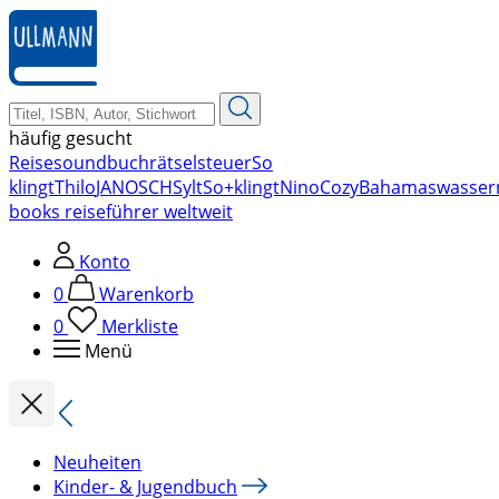
zum
Hauptinhalt
springen
häufig gesucht
Reise
soundbuch
rätsel
steuer
So
klingt
Thilo
JANOSCH
Sylt
So+klingt
Nino
Cozy
Bahamas
wasser
books reiseführer weltweit
Konto
0
Warenkorb
0
Merkliste
Menü
Neuheiten
Kinder- & Jugendbuch