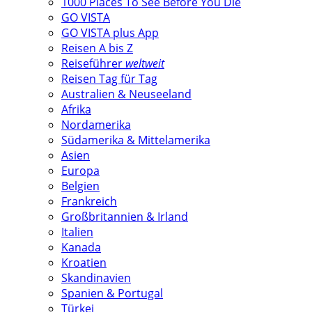
1000 Places To See Before You Die
GO VISTA
GO VISTA plus App
Reisen A bis Z
Reiseführer
weltweit
Reisen Tag für Tag
Australien & Neuseeland
Afrika
Nordamerika
Südamerika & Mittelamerika
Asien
Europa
Belgien
Frankreich
Großbritannien & Irland
Italien
Kanada
Kroatien
Skandinavien
Spanien & Portugal
Türkei