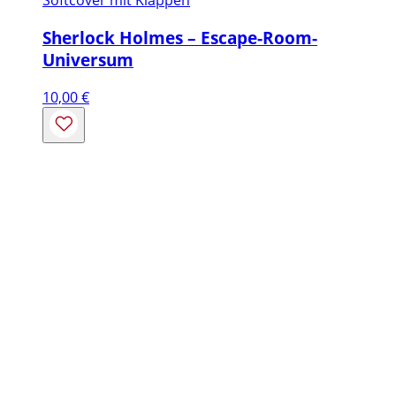
Softcover mit Klappen
Sherlock Holmes – Escape-Room-
Universum
10,00
€