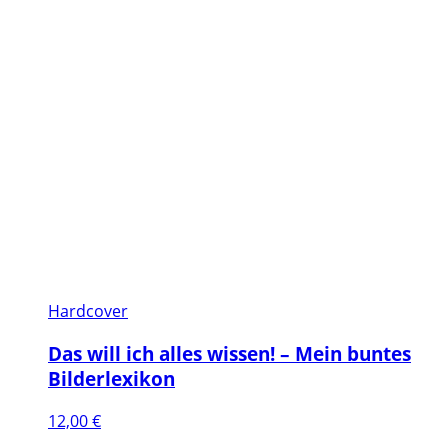
Hardcover
Das will ich alles wissen! – Mein buntes
Bilderlexikon
12,00
€