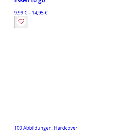
Essen to go
Preisspanne:
9,99
€
–
14,95
€
9,99 €
bis
14,95 €
100 Abbildungen, Hardcover