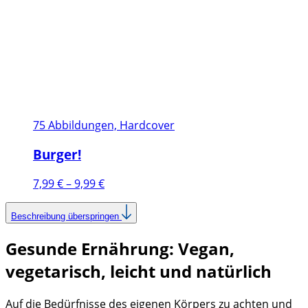
75 Abbildungen, Hardcover
Burger!
Preisspanne:
7,99
€
–
9,99
€
7,99 €
bis
Beschreibung überspringen
9,99 €
Gesunde Ernährung: Vegan,
vegetarisch, leicht und natürlich
Auf die Bedürfnisse des eigenen Körpers zu achten und