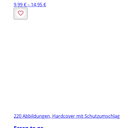
Preisspanne:
9,99
€
–
14,95
€
9,99 €
bis
14,95 €
220 Abbildungen, Hardcover mit Schutzumschlag