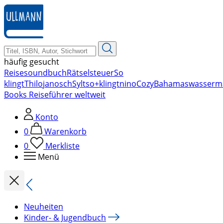
zum
Hauptinhalt
springen
häufig gesucht
Reise
soundbuch
Rätsel
steuer
So
klingt
Thilo
janosch
Sylt
so+klingt
nino
Cozy
Bahamas
wasserm
Books Reiseführer weltweit
Konto
0
Warenkorb
0
Merkliste
Menü
Neuheiten
Kinder- & Jugendbuch