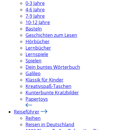
0-3 Jahre
4-6 Jahre
7-9 Jahre
10-12 Jahre
Basteln
Geschichten zum Lesen
Hörbücher
Lernbücher
Lernspiele
Spielen
Dein buntes Wörterbuch
Galileo
Klassik für Kinder
Kreativspaß-Taschen
Kunterbunte Kratzbilder
Papertoys
Reiseführer
Reihen
Reisen in Deutschland