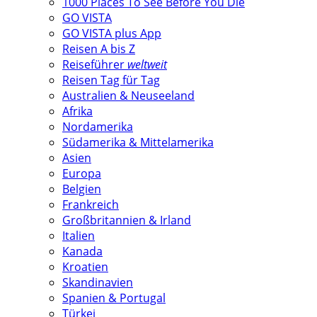
1000 Places To See Before You Die
GO VISTA
GO VISTA plus App
Reisen A bis Z
Reiseführer
weltweit
Reisen Tag für Tag
Australien & Neuseeland
Afrika
Nordamerika
Südamerika & Mittelamerika
Asien
Europa
Belgien
Frankreich
Großbritannien & Irland
Italien
Kanada
Kroatien
Skandinavien
Spanien & Portugal
Türkei