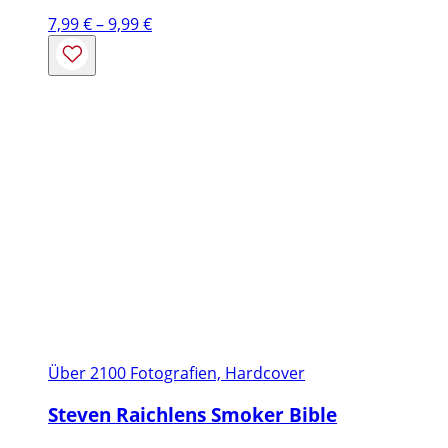
Preisspanne:
7,99
€
–
9,99
€
7,99 €
bis
9,99 €
Über 2100 Fotografien, Hardcover
Steven Raichlens Smoker Bible