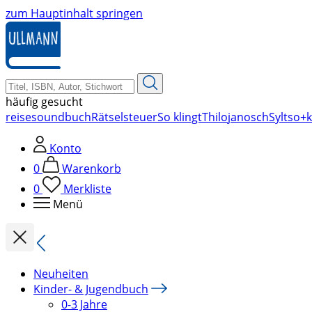
zum Hauptinhalt springen
häufig gesucht
reise
soundbuch
Rätsel
steuer
So klingt
Thilo
janosch
Sylt
so+k
Konto
0
Warenkorb
0
Merkliste
Menü
Neuheiten
Kinder- & Jugendbuch
0-3 Jahre