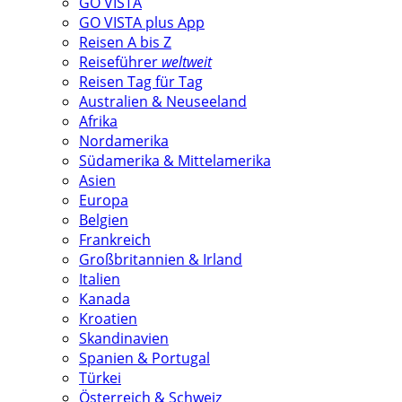
GO VISTA
GO VISTA plus App
Reisen A bis Z
Reiseführer
weltweit
Reisen Tag für Tag
Australien & Neuseeland
Afrika
Nordamerika
Südamerika & Mittelamerika
Asien
Europa
Belgien
Frankreich
Großbritannien & Irland
Italien
Kanada
Kroatien
Skandinavien
Spanien & Portugal
Türkei
Österreich & Schweiz