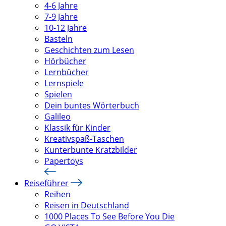
4-6 Jahre
7-9 Jahre
10-12 Jahre
Basteln
Geschichten zum Lesen
Hörbücher
Lernbücher
Lernspiele
Spielen
Dein buntes Wörterbuch
Galileo
Klassik für Kinder
Kreativspaß-Taschen
Kunterbunte Kratzbilder
Papertoys
Reiseführer
Reihen
Reisen in Deutschland
1000 Places To See Before You Die