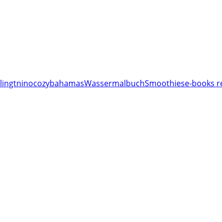
lingt
nino
cozy
bahamas
Wassermalbuch
Smoothies
e-books r