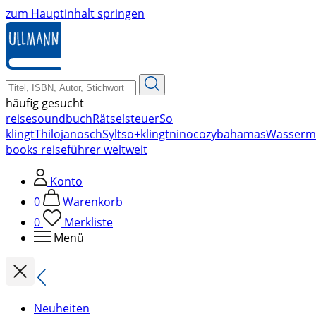
zum Hauptinhalt springen
häufig gesucht
reise
soundbuch
Rätsel
steuer
So
klingt
Thilo
janosch
Sylt
so+klingt
nino
cozy
bahamas
Wasserm
books reiseführer weltweit
Konto
0
Warenkorb
0
Merkliste
Menü
Neuheiten