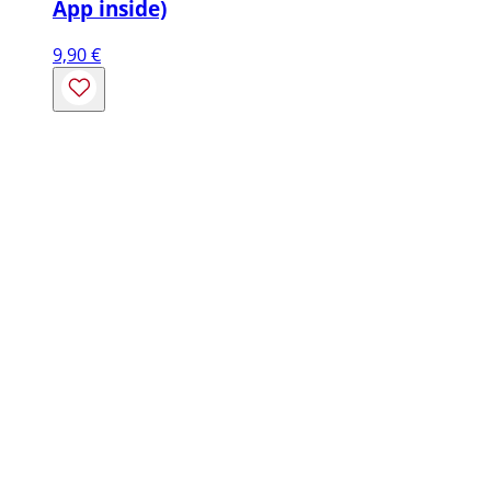
App inside)
9,90
€