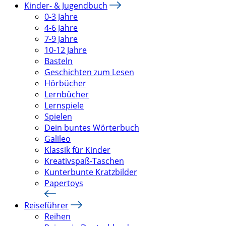
Kinder- & Jugendbuch
0-3 Jahre
4-6 Jahre
7-9 Jahre
10-12 Jahre
Basteln
Geschichten zum Lesen
Hörbücher
Lernbücher
Lernspiele
Spielen
Dein buntes Wörterbuch
Galileo
Klassik für Kinder
Kreativspaß-Taschen
Kunterbunte Kratzbilder
Papertoys
Reiseführer
Reihen