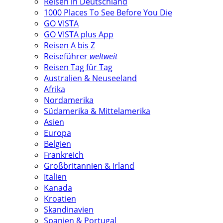
Reisen in Deutschland
1000 Places To See Before You Die
GO VISTA
GO VISTA plus App
Reisen A bis Z
Reiseführer
weltweit
Reisen Tag für Tag
Australien & Neuseeland
Afrika
Nordamerika
Südamerika & Mittelamerika
Asien
Europa
Belgien
Frankreich
Großbritannien & Irland
Italien
Kanada
Kroatien
Skandinavien
Spanien & Portugal