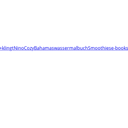
+klingt
Nino
Cozy
Bahamas
wassermalbuch
Smoothies
e-books