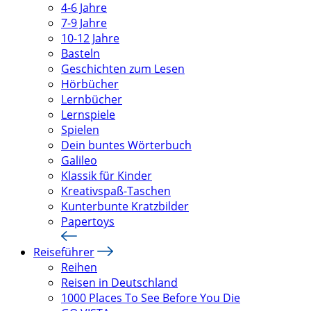
4-6 Jahre
7-9 Jahre
10-12 Jahre
Basteln
Geschichten zum Lesen
Hörbücher
Lernbücher
Lernspiele
Spielen
Dein buntes Wörterbuch
Galileo
Klassik für Kinder
Kreativspaß-Taschen
Kunterbunte Kratzbilder
Papertoys
Reiseführer
Reihen
Reisen in Deutschland
1000 Places To See Before You Die