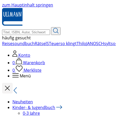
zum Hauptinhalt springen
häufig gesucht
Reise
soundbuch
Rätsel
STeuer
so klingt
Thilo
JANOSCH
sylt
so
Konto
0
Warenkorb
0
Merkliste
Menü
Neuheiten
Kinder- & Jugendbuch
0-3 Jahre