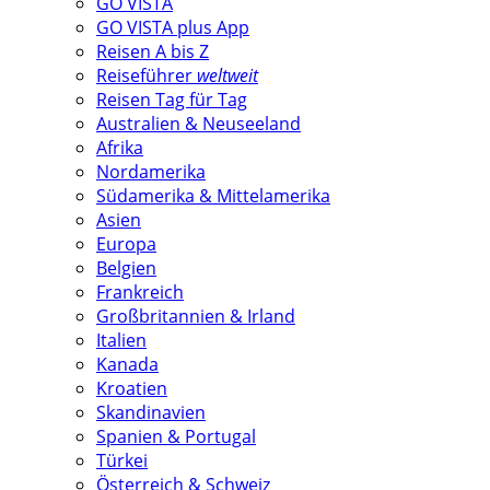
GO VISTA
GO VISTA plus App
Reisen A bis Z
Reiseführer
weltweit
Reisen Tag für Tag
Australien & Neuseeland
Afrika
Nordamerika
Südamerika & Mittelamerika
Asien
Europa
Belgien
Frankreich
Großbritannien & Irland
Italien
Kanada
Kroatien
Skandinavien
Spanien & Portugal
Türkei
Österreich & Schweiz