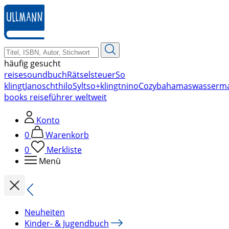
zum
Hauptinhalt
springen
häufig gesucht
reise
soundbuch
Rätsel
steuer
So
klingt
Janosch
thilo
Sylt
so+klingt
nino
Cozy
bahamas
wasserm
books reiseführer weltweit
Konto
0
Warenkorb
0
Merkliste
Menü
Neuheiten
Kinder- & Jugendbuch