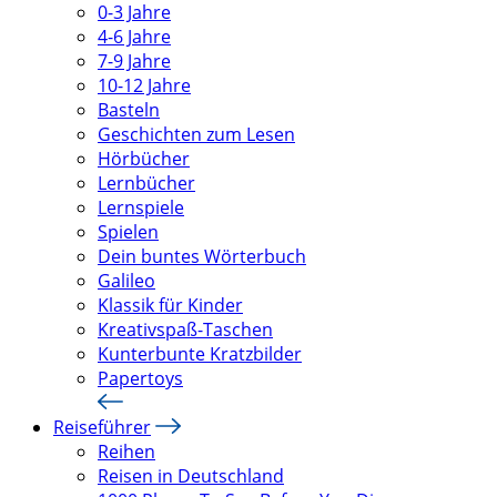
0-3 Jahre
4-6 Jahre
7-9 Jahre
10-12 Jahre
Basteln
Geschichten zum Lesen
Hörbücher
Lernbücher
Lernspiele
Spielen
Dein buntes Wörterbuch
Galileo
Klassik für Kinder
Kreativspaß-Taschen
Kunterbunte Kratzbilder
Papertoys
Reiseführer
Reihen
Reisen in Deutschland