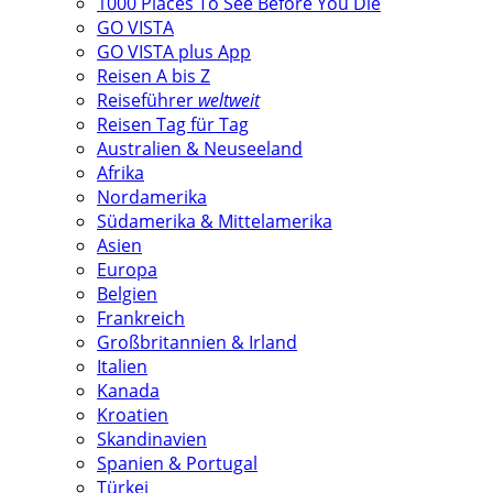
1000 Places To See Before You Die
GO VISTA
GO VISTA plus App
Reisen A bis Z
Reiseführer
weltweit
Reisen Tag für Tag
Australien & Neuseeland
Afrika
Nordamerika
Südamerika & Mittelamerika
Asien
Europa
Belgien
Frankreich
Großbritannien & Irland
Italien
Kanada
Kroatien
Skandinavien
Spanien & Portugal
Türkei