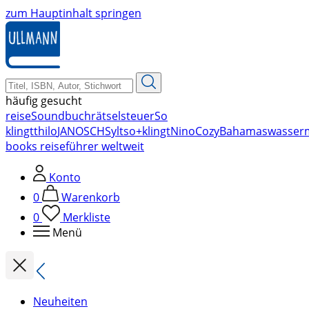
zum Hauptinhalt springen
häufig gesucht
reise
Soundbuch
rätsel
steuer
So
klingt
thilo
JANOSCH
Sylt
so+klingt
Nino
Cozy
Bahamas
wasser
books reiseführer weltweit
Konto
0
Warenkorb
0
Merkliste
Menü
Neuheiten