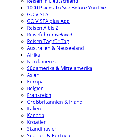
Reisen in Deutschland
1000 Places To See Before You Die
GO VISTA
GO VISTA plus App
Reisen A bis Z
Reiseführer
weltweit
Reisen Tag für Tag
Australien & Neuseeland
Afrika
Nordamerika
Südamerika & Mittelamerika
Asien
Europa
Belgien
Frankreich
Großbritannien & Irland
Italien
Kanada
Kroatien
Skandinavien
Spanien & Portugal