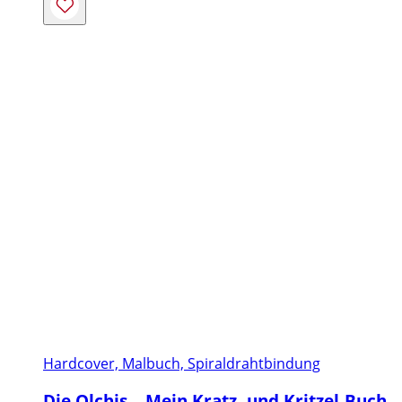
Hardcover, Malbuch, Spiraldrahtbindung
Die Olchis – Mein Kratz- und Kritzel-Buch