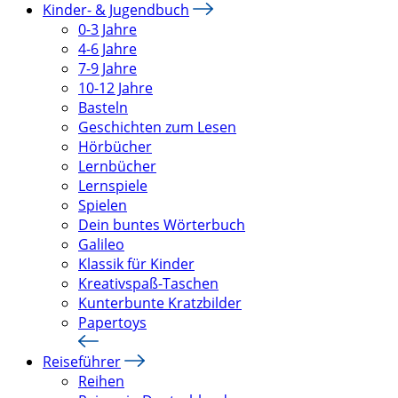
Kinder- & Jugendbuch
0-3 Jahre
4-6 Jahre
7-9 Jahre
10-12 Jahre
Basteln
Geschichten zum Lesen
Hörbücher
Lernbücher
Lernspiele
Spielen
Dein buntes Wörterbuch
Galileo
Klassik für Kinder
Kreativspaß-Taschen
Kunterbunte Kratzbilder
Papertoys
Reiseführer
Reihen