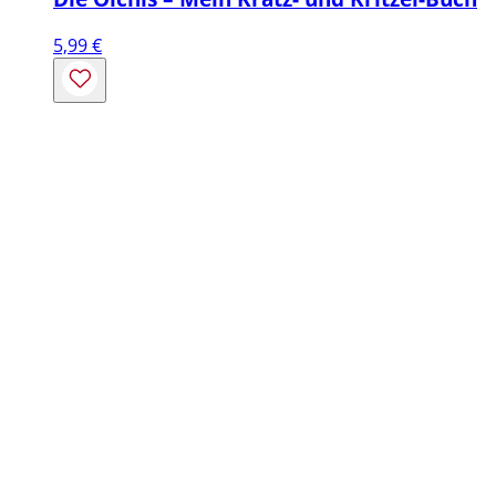
5,99
€