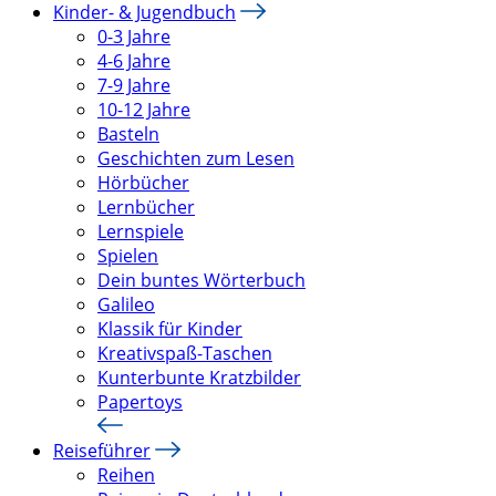
Kinder- & Jugendbuch
0-3 Jahre
4-6 Jahre
7-9 Jahre
10-12 Jahre
Basteln
Geschichten zum Lesen
Hörbücher
Lernbücher
Lernspiele
Spielen
Dein buntes Wörterbuch
Galileo
Klassik für Kinder
Kreativspaß-Taschen
Kunterbunte Kratzbilder
Papertoys
Reiseführer
Reihen