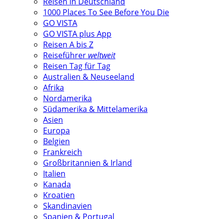
Reisen in Deutschland
1000 Places To See Before You Die
GO VISTA
GO VISTA plus App
Reisen A bis Z
Reiseführer
weltweit
Reisen Tag für Tag
Australien & Neuseeland
Afrika
Nordamerika
Südamerika & Mittelamerika
Asien
Europa
Belgien
Frankreich
Großbritannien & Irland
Italien
Kanada
Kroatien
Skandinavien
Spanien & Portugal