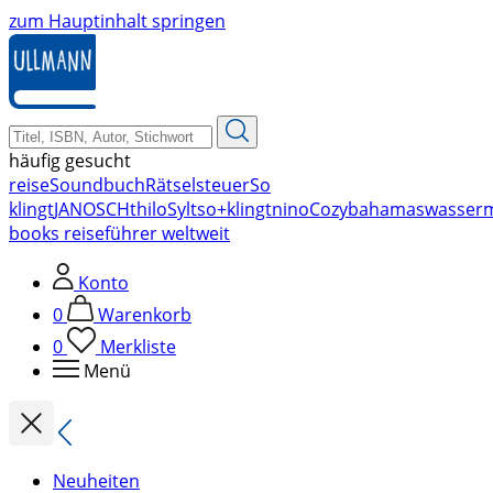
zum Hauptinhalt springen
häufig gesucht
reise
Soundbuch
Rätsel
steuer
So
klingt
JANOSCH
thilo
Sylt
so+klingt
nino
Cozy
bahamas
wasser
books reiseführer weltweit
Konto
0
Warenkorb
0
Merkliste
Menü
Neuheiten