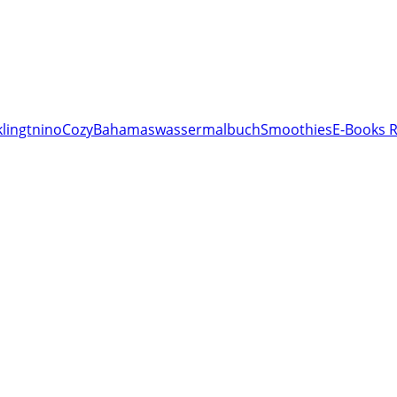
lingt
nino
Cozy
Bahamas
wassermalbuch
Smoothies
E-Books R