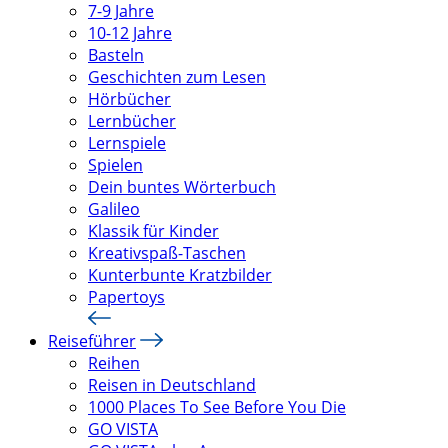
7-9 Jahre
10-12 Jahre
Basteln
Geschichten zum Lesen
Hörbücher
Lernbücher
Lernspiele
Spielen
Dein buntes Wörterbuch
Galileo
Klassik für Kinder
Kreativspaß-Taschen
Kunterbunte Kratzbilder
Papertoys
Reiseführer
Reihen
Reisen in Deutschland
1000 Places To See Before You Die
GO VISTA