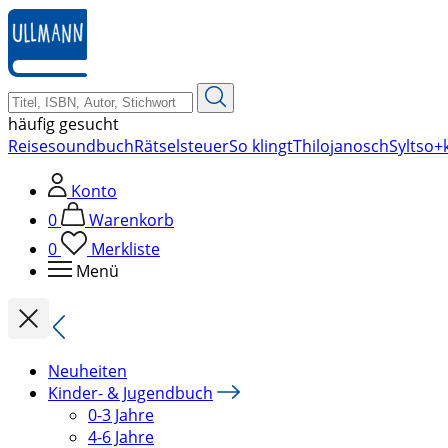
zum
Hauptinhalt
springen
häufig gesucht
Reise
soundbuch
Rätsel
steuer
So klingt
Thilo
janosch
Sylt
so+k
Konto
0
Warenkorb
0
Merkliste
Menü
Neuheiten
Kinder- & Jugendbuch
0-3 Jahre
4-6 Jahre