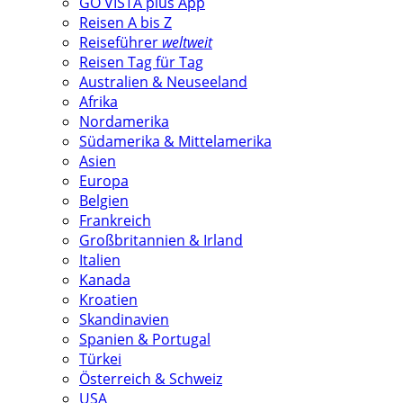
GO VISTA plus App
Reisen A bis Z
Reiseführer
weltweit
Reisen Tag für Tag
Australien & Neuseeland
Afrika
Nordamerika
Südamerika & Mittelamerika
Asien
Europa
Belgien
Frankreich
Großbritannien & Irland
Italien
Kanada
Kroatien
Skandinavien
Spanien & Portugal
Türkei
Österreich & Schweiz
USA