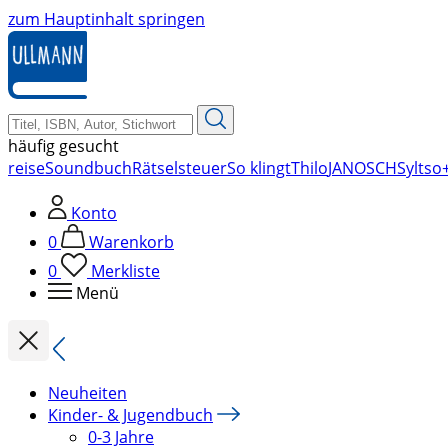
zum Hauptinhalt springen
häufig gesucht
reise
Soundbuch
Rätsel
steuer
So klingt
Thilo
JANOSCH
Sylt
so+
Konto
0
Warenkorb
0
Merkliste
Menü
Neuheiten
Kinder- & Jugendbuch
0-3 Jahre