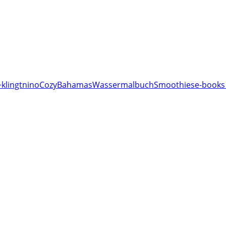
klingt
nino
Cozy
Bahamas
Wassermalbuch
Smoothies
e-books 