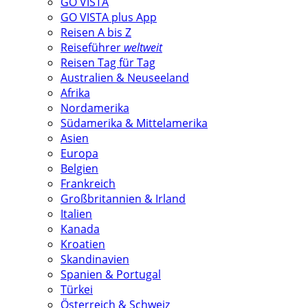
GO VISTA
GO VISTA plus App
Reisen A bis Z
Reiseführer
weltweit
Reisen Tag für Tag
Australien & Neuseeland
Afrika
Nordamerika
Südamerika & Mittelamerika
Asien
Europa
Belgien
Frankreich
Großbritannien & Irland
Italien
Kanada
Kroatien
Skandinavien
Spanien & Portugal
Türkei
Österreich & Schweiz