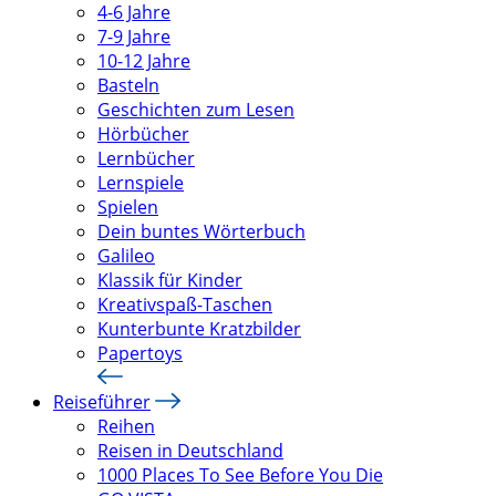
4-6 Jahre
7-9 Jahre
10-12 Jahre
Basteln
Geschichten zum Lesen
Hörbücher
Lernbücher
Lernspiele
Spielen
Dein buntes Wörterbuch
Galileo
Klassik für Kinder
Kreativspaß-Taschen
Kunterbunte Kratzbilder
Papertoys
Reiseführer
Reihen
Reisen in Deutschland
1000 Places To See Before You Die