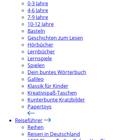
0-3 Jahre
4-6 Jahre
7-9 Jahre
10-12 Jahre
Basteln
Geschichten zum Lesen
Hörbücher
Lernbücher
Lernspiele
Spielen
Dein buntes Wörterbuch
Galileo
Klassik für Kinder
Kreativspaß-Taschen
Kunterbunte Kratzbilder
Papertoys
Reiseführer
Reihen
Reisen in Deutschland