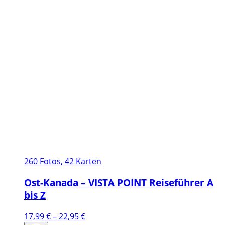
260 Fotos, 42 Karten
Ost-Kanada – VISTA POINT Reiseführer A
bis Z
Preisspanne:
17,99
€
–
22,95
€