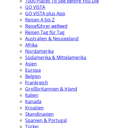
1000 Places To See Before You Die
GO VISTA
GO VISTA plus App
Reisen A bis Z
Reiseführer
weltweit
Reisen Tag für Tag
Australien & Neuseeland
Afrika
Nordamerika
Südamerika & Mittelamerika
Asien
Europa
Belgien
Frankreich
Großbritannien & Irland
Italien
Kanada
Kroatien
Skandinavien
Spanien & Portugal
Türkei