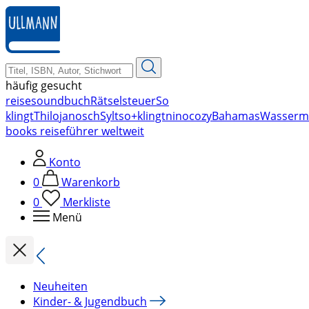
zum
Hauptinhalt
springen
häufig gesucht
reise
soundbuch
Rätsel
steuer
So
klingt
Thilo
janosch
Sylt
so+klingt
nino
cozy
Bahamas
Wasserm
books reiseführer weltweit
Konto
0
Warenkorb
0
Merkliste
Menü
Neuheiten
Kinder- & Jugendbuch