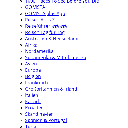
1000 Places To See Before You Die
GO VISTA
GO VISTA plus App
Reisen A bis Z
Reiseführer
weltweit
Reisen Tag für Tag
Australien & Neuseeland
Afrika
Nordamerika
Südamerika & Mittelamerika
Asien
Europa
Belgien
Frankreich
Großbritannien & Irland
Italien
Kanada
Kroatien
Skandinavien
Spanien & Portugal
Türkei