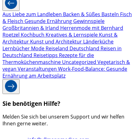
Aus Liebe zum Landleben
Backen & Süßes
Basteln
Fisch
& Fleisch
Gesunde Ernährung
Gewinnspiele
Großbritannien & Irland
Herrenmode mit Bernhard
Roetzel
Kochbuch
Kreatives & Lernspiele
Kunst &
Architektur
Kunst und Architektur
Länderküche
Lernbücher
Mode
Reiseland Deutschland
Reisen in
Deutschland
Reisetipps
Rezepte für die
Thermoküchenmaschine
Uncategorized
Vegetarisch &
vegan
Veranstaltungen
Work-Food-Balance: Gesunde
Ernährung am Arbeitsplatz
Sie benötigen Hilfe?
Melden Sie sich bei unserem Support und wir helfen
Ihnen gerne weiter.