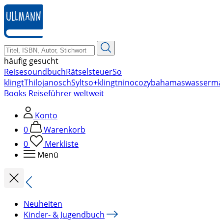
zum
Hauptinhalt
springen
häufig gesucht
Reise
soundbuch
Rätsel
steuer
So
klingt
Thilo
janosch
Sylt
so+klingt
nino
cozy
bahamas
wasserm
Books Reiseführer weltweit
Konto
0
Warenkorb
0
Merkliste
Menü
Neuheiten
Kinder- & Jugendbuch