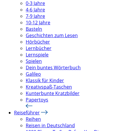
0-3 Jahre
4-6 Jahre
7-9 Jahre
10-12 Jahre
Basteln
Geschichten zum Lesen
Hörbücher
Lernbücher
Lernspiele
Spielen
Dein buntes Wörterbuch
Galileo
Klassik für Kinder
Kreativspaß-Taschen
Kunterbunte Kratzbilder
Papertoys
Reiseführer
Reihen
Reisen in Deutschland