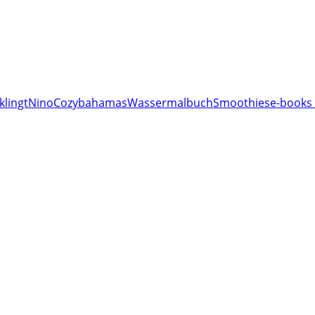
klingt
Nino
Cozy
bahamas
Wassermalbuch
Smoothies
e-books 