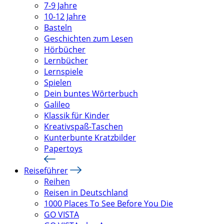
7-9 Jahre
10-12 Jahre
Basteln
Geschichten zum Lesen
Hörbücher
Lernbücher
Lernspiele
Spielen
Dein buntes Wörterbuch
Galileo
Klassik für Kinder
Kreativspaß-Taschen
Kunterbunte Kratzbilder
Papertoys
Reiseführer
Reihen
Reisen in Deutschland
1000 Places To See Before You Die
GO VISTA