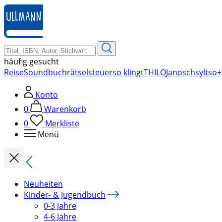
zum
Hauptinhalt
springen
häufig gesucht
Reise
Soundbuch
rätsel
steuer
so klingt
THILO
Janosch
sylt
so+
Konto
0
Warenkorb
0
Merkliste
Menü
Neuheiten
Kinder- & Jugendbuch
0-3 Jahre
4-6 Jahre