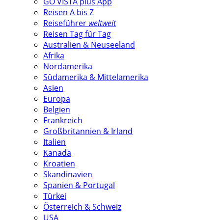
GO VISTA plus App
Reisen A bis Z
Reiseführer
weltweit
Reisen Tag für Tag
Australien & Neuseeland
Afrika
Nordamerika
Südamerika & Mittelamerika
Asien
Europa
Belgien
Frankreich
Großbritannien & Irland
Italien
Kanada
Kroatien
Skandinavien
Spanien & Portugal
Türkei
Österreich & Schweiz
USA