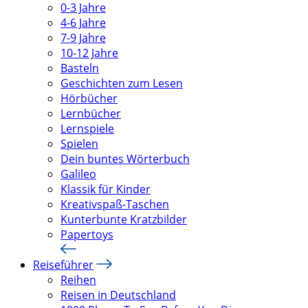
0-3 Jahre
4-6 Jahre
7-9 Jahre
10-12 Jahre
Basteln
Geschichten zum Lesen
Hörbücher
Lernbücher
Lernspiele
Spielen
Dein buntes Wörterbuch
Galileo
Klassik für Kinder
Kreativspaß-Taschen
Kunterbunte Kratzbilder
Papertoys
Reiseführer
Reihen
Reisen in Deutschland