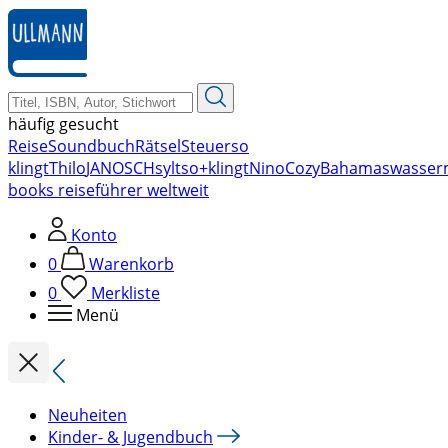
zum
Hauptinhalt
springen
häufig gesucht
Reise
Soundbuch
Rätsel
Steuer
so
klingt
Thilo
JANOSCH
sylt
so+klingt
Nino
Cozy
Bahamas
wasser
books reiseführer weltweit
Konto
0
Warenkorb
0
Merkliste
Menü
Neuheiten
Kinder- & Jugendbuch