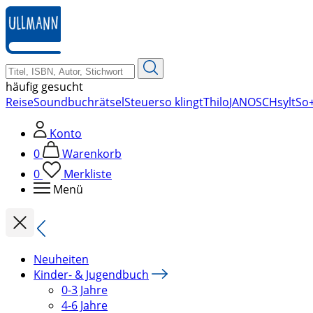
zum
Hauptinhalt
springen
häufig gesucht
Reise
Soundbuch
rätsel
Steuer
so klingt
Thilo
JANOSCH
sylt
So+
Konto
0
Warenkorb
0
Merkliste
Menü
Neuheiten
Kinder- & Jugendbuch
0-3 Jahre
4-6 Jahre