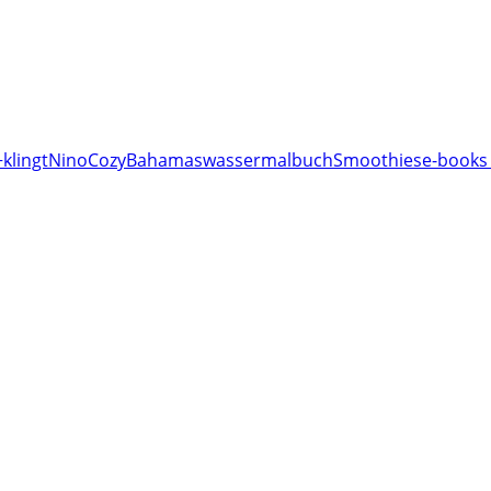
klingt
Nino
Cozy
Bahamas
wassermalbuch
Smoothies
e-books 