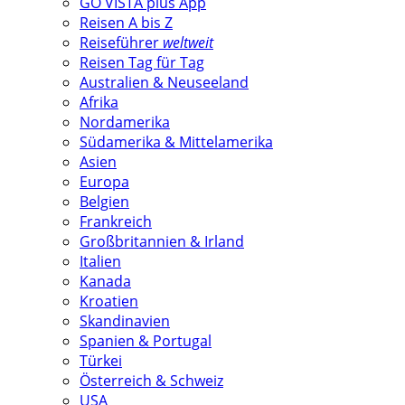
GO VISTA plus App
Reisen A bis Z
Reiseführer
weltweit
Reisen Tag für Tag
Australien & Neuseeland
Afrika
Nordamerika
Südamerika & Mittelamerika
Asien
Europa
Belgien
Frankreich
Großbritannien & Irland
Italien
Kanada
Kroatien
Skandinavien
Spanien & Portugal
Türkei
Österreich & Schweiz
USA