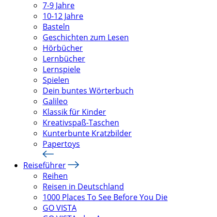
7-9 Jahre
10-12 Jahre
Basteln
Geschichten zum Lesen
Hörbücher
Lernbücher
Lernspiele
Spielen
Dein buntes Wörterbuch
Galileo
Klassik für Kinder
Kreativspaß-Taschen
Kunterbunte Kratzbilder
Papertoys
Reiseführer
Reihen
Reisen in Deutschland
1000 Places To See Before You Die
GO VISTA