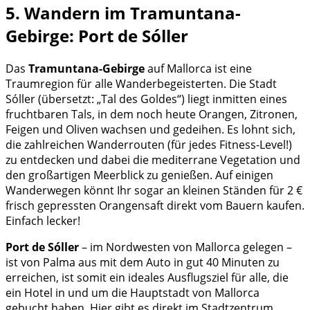
5. Wandern im Tramuntana-
Gebirge: Port de Sóller
Das
Tramuntana-Gebirge
auf Mallorca ist eine
Traumregion für alle Wanderbegeisterten. Die Stadt
Sóller (übersetzt: „Tal des Goldes“) liegt inmitten eines
fruchtbaren Tals, in dem noch heute Orangen, Zitronen,
Feigen und Oliven wachsen und gedeihen. Es lohnt sich,
die zahlreichen Wanderrouten (für jedes Fitness-Level!)
zu entdecken und dabei die mediterrane Vegetation und
den großartigen Meerblick zu genießen. Auf einigen
Wanderwegen könnt Ihr sogar an kleinen Ständen für 2 €
frisch gepressten Orangensaft direkt vom Bauern kaufen.
Einfach lecker!
Port de Sóller
– im Nordwesten von Mallorca gelegen –
ist von Palma aus mit dem Auto in gut 40 Minuten zu
erreichen, ist somit ein ideales Ausflugsziel für alle, die
ein Hotel in und um die Hauptstadt von Mallorca
gebucht haben. Hier gibt es direkt im Stadtzentrum