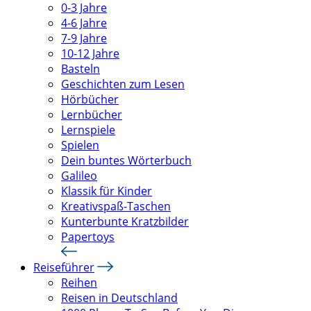
0-3 Jahre
4-6 Jahre
7-9 Jahre
10-12 Jahre
Basteln
Geschichten zum Lesen
Hörbücher
Lernbücher
Lernspiele
Spielen
Dein buntes Wörterbuch
Galileo
Klassik für Kinder
Kreativspaß-Taschen
Kunterbunte Kratzbilder
Papertoys
Reiseführer
Reihen
Reisen in Deutschland