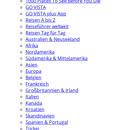
1000 Places To See Before You Die
GO VISTA
GO VISTA plus App
Reisen A bis Z
Reiseführer
weltweit
Reisen Tag für Tag
Australien & Neuseeland
Afrika
Nordamerika
Südamerika & Mittelamerika
Asien
Europa
Belgien
Frankreich
Großbritannien & Irland
Italien
Kanada
Kroatien
Skandinavien
Spanien & Portugal
Türkei