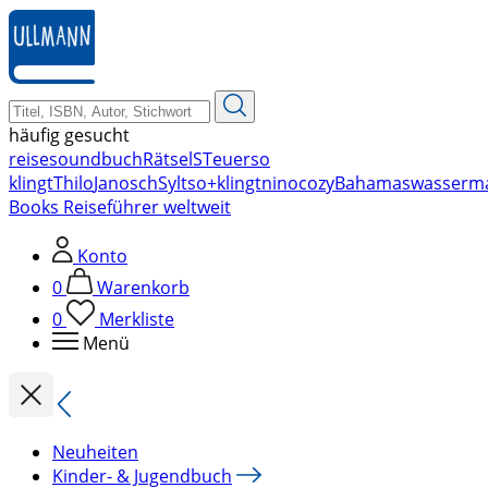
zum
Hauptinhalt
springen
häufig gesucht
reise
soundbuch
Rätsel
STeuer
so
klingt
Thilo
Janosch
Sylt
so+klingt
nino
cozy
Bahamas
wasserm
Books Reiseführer weltweit
Konto
0
Warenkorb
0
Merkliste
Menü
Neuheiten
Kinder- & Jugendbuch