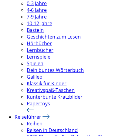
0-3 Jahre
4-6 Jahre
7-9 Jahre
10-12 Jahre
Basteln
Geschichten zum Lesen
Hörbücher
Lernbücher
Lernspiele
Spielen
Dein buntes Wörterbuch
Galileo
Klassik für Kinder
Kreativspaß-Taschen
Kunterbunte Kratzbilder
Papertoys
Reiseführer
Reihen
Reisen in Deutschland