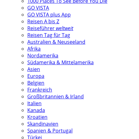
1000 Places To See Before You Die
GO VISTA
GO VISTA plus App
Reisen A bis Z
Reiseführer
weltweit
Reisen Tag für Tag
Australien & Neuseeland
Afrika
Nordamerika
Südamerika & Mittelamerika
Asien
Europa
Belgien
Frankreich
Großbritannien & Irland
Italien
Kanada
Kroatien
Skandinavien
Spanien & Portugal
Türkei