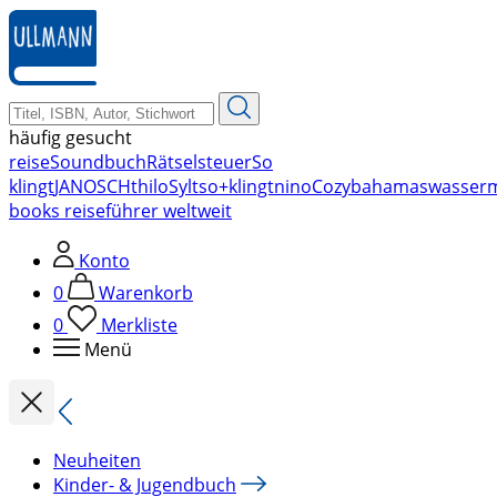
zum
Hauptinhalt
springen
häufig gesucht
reise
Soundbuch
Rätsel
steuer
So
klingt
JANOSCH
thilo
Sylt
so+klingt
nino
Cozy
bahamas
wasser
books reiseführer weltweit
Konto
0
Warenkorb
0
Merkliste
Menü
Neuheiten
Kinder- & Jugendbuch