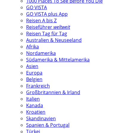
1000 Places To See Before You Die
GO VISTA
GO VISTA plus App
Reisen A bis Z
Reiseführer
weltweit
Reisen Tag für Tag
Australien & Neuseeland
Afrika
Nordamerika
Südamerika & Mittelamerika
Asien
Europa
Belgien
Frankreich
Großbritannien & Irland
Italien
Kanada
Kroatien
Skandinavien
Spanien & Portugal
Türkei