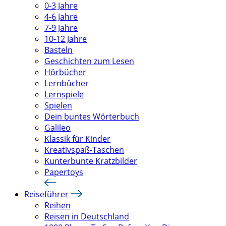
0-3 Jahre
4-6 Jahre
7-9 Jahre
10-12 Jahre
Basteln
Geschichten zum Lesen
Hörbücher
Lernbücher
Lernspiele
Spielen
Dein buntes Wörterbuch
Galileo
Klassik für Kinder
Kreativspaß-Taschen
Kunterbunte Kratzbilder
Papertoys
Reiseführer
Reihen
Reisen in Deutschland