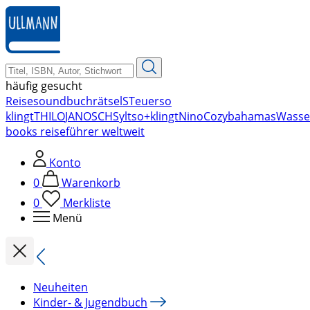
zum
Hauptinhalt
springen
häufig gesucht
Reise
soundbuch
rätsel
STeuer
so
klingt
THILO
JANOSCH
Sylt
so+klingt
Nino
Cozy
bahamas
Wasse
books reiseführer weltweit
Konto
0
Warenkorb
0
Merkliste
Menü
Neuheiten
Kinder- & Jugendbuch