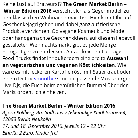
Keine Lust auf Bratwurst?
The Green Market Berlin –
Winter Edition 2016
versteht sich als Gegenmodell zu
den klassischen Weihnachtsmärkten. Hier könnt Ihr auf
Geschenkejagd gehen und dabei ganz auf tierische
Produkte verzichten. Ob vegane Kosmetik und Mode
oder handgemachte Geschenkideen, auf diesem liebevoll
gestalteten Weihnachtsmarkt gibt es jede Menge
Einzigartiges zu entdecken. An zahlreichen trendigen
Food-Trucks findet Ihr außerdem eine breite
Auswahl
an vegetarischen und veganen Köstlichkeiten
. Wie
wäre es mit leckeren Kartoffelrösti mit Sauerkraut oder
einem Detox-
Smoothie
? Für die passende Musik sorgen
Live-DJs, die Euch beim gemütlichen Bummel über den
Markt ordentlich einheizen.
The Green Market Berlin – Winter Edition 2016
Agora Rollberg, Am Sudhaus 2 (ehemalige Kindl Brauerei),
12053 Berlin-Neukölln
17. und 18. Dezember 2016, jeweils 12 – 22 Uhr
Eintritt: 2 Euro, Kinder frei