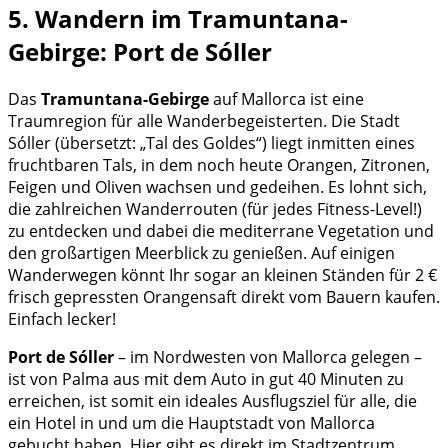
5. Wandern im Tramuntana-
Gebirge: Port de Sóller
Das
Tramuntana-Gebirge
auf Mallorca ist eine
Traumregion für alle Wanderbegeisterten. Die Stadt
Sóller (übersetzt: „Tal des Goldes“) liegt inmitten eines
fruchtbaren Tals, in dem noch heute Orangen, Zitronen,
Feigen und Oliven wachsen und gedeihen. Es lohnt sich,
die zahlreichen Wanderrouten (für jedes Fitness-Level!)
zu entdecken und dabei die mediterrane Vegetation und
den großartigen Meerblick zu genießen. Auf einigen
Wanderwegen könnt Ihr sogar an kleinen Ständen für 2 €
frisch gepressten Orangensaft direkt vom Bauern kaufen.
Einfach lecker!
Port de Sóller
– im Nordwesten von Mallorca gelegen –
ist von Palma aus mit dem Auto in gut 40 Minuten zu
erreichen, ist somit ein ideales Ausflugsziel für alle, die
ein Hotel in und um die Hauptstadt von Mallorca
gebucht haben. Hier gibt es direkt im Stadtzentrum