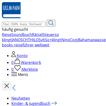
zum
Hauptinhalt
springen
häufig gesucht
Reise
Soundbuch
Rätsel
Steuer
so
klingt
JANOSCH
THILO
Sylt
So+klingt
Nino
Cozy
Bahamas
wasse
books reiseführer weltweit
Konto
0
Warenkorb
0
Merkliste
Menü
Neuheiten
Kinder- & Jugendbuch