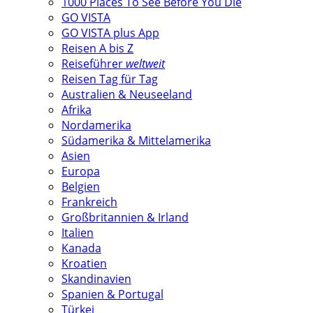
1000 Places To See Before You Die
GO VISTA
GO VISTA plus App
Reisen A bis Z
Reiseführer
weltweit
Reisen Tag für Tag
Australien & Neuseeland
Afrika
Nordamerika
Südamerika & Mittelamerika
Asien
Europa
Belgien
Frankreich
Großbritannien & Irland
Italien
Kanada
Kroatien
Skandinavien
Spanien & Portugal
Türkei