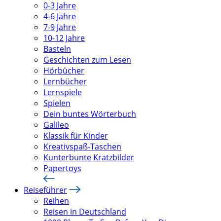
0-3 Jahre
4-6 Jahre
7-9 Jahre
10-12 Jahre
Basteln
Geschichten zum Lesen
Hörbücher
Lernbücher
Lernspiele
Spielen
Dein buntes Wörterbuch
Galileo
Klassik für Kinder
Kreativspaß-Taschen
Kunterbunte Kratzbilder
Papertoys
Reiseführer
Reihen
Reisen in Deutschland