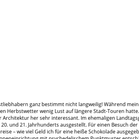
nstliebhabern ganz bestimmt nicht langweilig! Während mei
len Herbstwetter wenig Lust auf längere Stadt-Touren hatte
der Architektur her sehr interessant. Im ehemaligen Landt
20. und 21. Jahrhunderts ausgestellt. Für einen Besuch der 
eise – wie viel Geld ich für eine heiße Schokolade ausgege
le Inneneinrichtung mit psychedelischem Punktmuster entsch