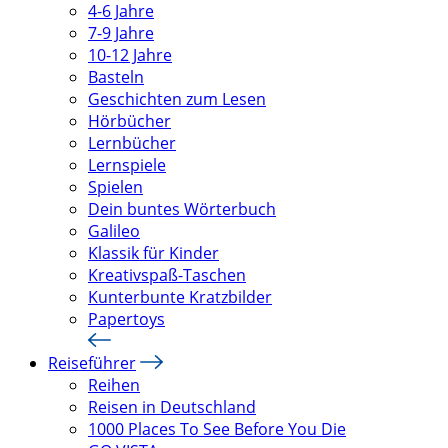
4-6 Jahre
7-9 Jahre
10-12 Jahre
Basteln
Geschichten zum Lesen
Hörbücher
Lernbücher
Lernspiele
Spielen
Dein buntes Wörterbuch
Galileo
Klassik für Kinder
Kreativspaß-Taschen
Kunterbunte Kratzbilder
Papertoys
Reiseführer
Reihen
Reisen in Deutschland
1000 Places To See Before You Die