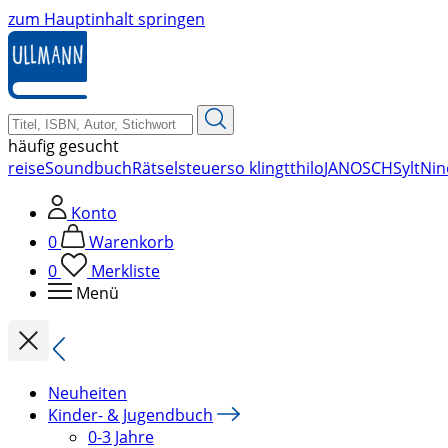
zum Hauptinhalt springen
häufig gesucht
reise
Soundbuch
Rätsel
steuer
so klingt
thilo
JANOSCH
Sylt
Nin
Konto
0
Warenkorb
0
Merkliste
Menü
Neuheiten
Kinder- & Jugendbuch
0-3 Jahre