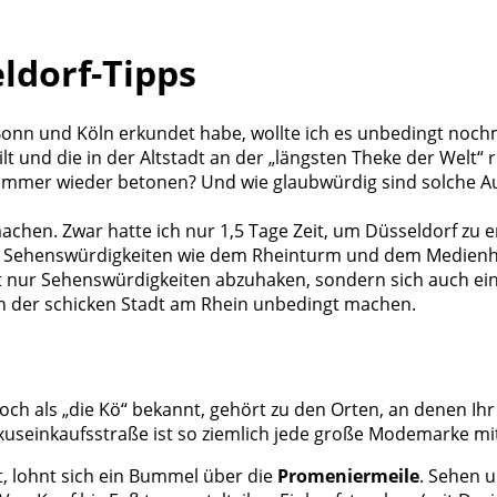
ldorf-Tipps
onn und Köln erkundet habe, wollte ich es unbedingt nochma
lt und die in der Altstadt an der „längsten Theke der Welt“ r
ns immer wieder betonen? Und wie glaubwürdig sind solche A
 machen. Zwar hatte ich nur 1,5 Tage Zeit, um Düsseldorf zu
n Sehenswürdigkeiten wie dem Rheinturm und dem Medienhaf
 nur Sehenswürdigkeiten abzuhaken, sondern sich auch einf
r in der schicken Stadt am Rhein unbedingt machen.
noch als „die Kö“ bekannt, gehört zu den Orten, an denen Ihr
uxuseinkaufsstraße ist so ziemlich jede große Modemarke m
t, lohnt sich ein Bummel über die
Promeniermeile
. Sehen 