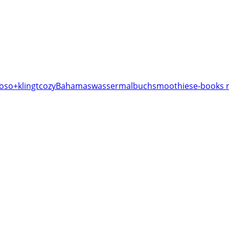
o
so+klingt
cozy
Bahamas
wassermalbuch
smoothies
e-books r