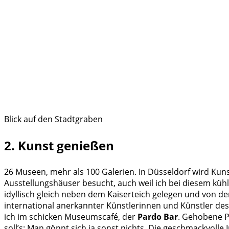
Blick auf den Stadtgraben
2. Kunst genießen
26 Museen, mehr als 100 Galerien. In Düsseldorf wird Ku
Ausstellungshäuser besucht, auch weil ich bei diesem küh
idyllisch gleich neben dem Kaiserteich gelegen und von 
international anerkannter Künstlerinnen und Künstler des 
ich im schicken Museumscafé, der
Pardo Bar
. Gehobene Pr
soll’s: Man gönnt sich ja sonst nichts. Die geschmackvol