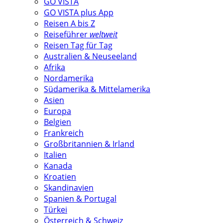
GO VISTA
GO VISTA plus App
Reisen A bis Z
Reiseführer
weltweit
Reisen Tag für Tag
Australien & Neuseeland
Afrika
Nordamerika
Südamerika & Mittelamerika
Asien
Europa
Belgien
Frankreich
Großbritannien & Irland
Italien
Kanada
Kroatien
Skandinavien
Spanien & Portugal
Türkei
Österreich & Schweiz