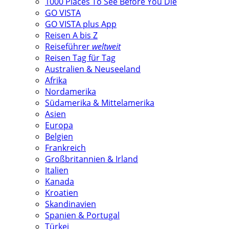
1000 Places To See Before You Die
GO VISTA
GO VISTA plus App
Reisen A bis Z
Reiseführer
weltweit
Reisen Tag für Tag
Australien & Neuseeland
Afrika
Nordamerika
Südamerika & Mittelamerika
Asien
Europa
Belgien
Frankreich
Großbritannien & Irland
Italien
Kanada
Kroatien
Skandinavien
Spanien & Portugal
Türkei