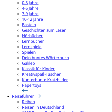
0-3 Jahre
4-6 Jahre
7-9 Jahre
10-12 Jahre
Basteln
Geschichten zum Lesen
Hörbücher
Lernbücher
Lernspiele
Spielen
Dein buntes Wörterbuch
Galileo
Klassik für Kinder
Kreativspaß-Taschen
Kunterbunte Kratzbilder
Papertoys
Reiseführer
Reihen
Reisen in Deutschland