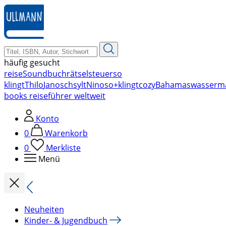
zum
Hauptinhalt
springen
häufig gesucht
reise
Soundbuch
rätsel
steuer
so
klingt
Thilo
Janosch
sylt
Nino
so+klingt
cozy
Bahamas
wasserm
books reiseführer weltweit
Konto
0
Warenkorb
0
Merkliste
Menü
Neuheiten
Kinder- & Jugendbuch