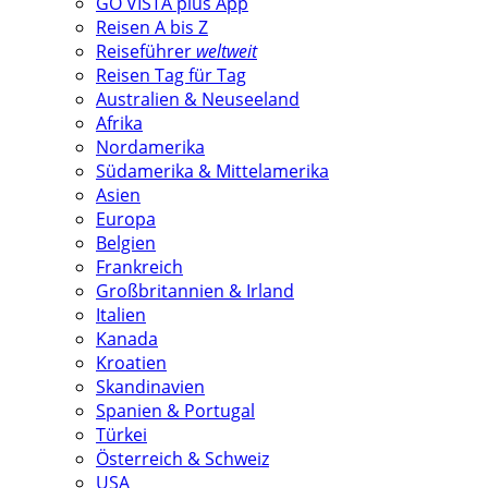
GO VISTA plus App
Reisen A bis Z
Reiseführer
weltweit
Reisen Tag für Tag
Australien & Neuseeland
Afrika
Nordamerika
Südamerika & Mittelamerika
Asien
Europa
Belgien
Frankreich
Großbritannien & Irland
Italien
Kanada
Kroatien
Skandinavien
Spanien & Portugal
Türkei
Österreich & Schweiz
USA