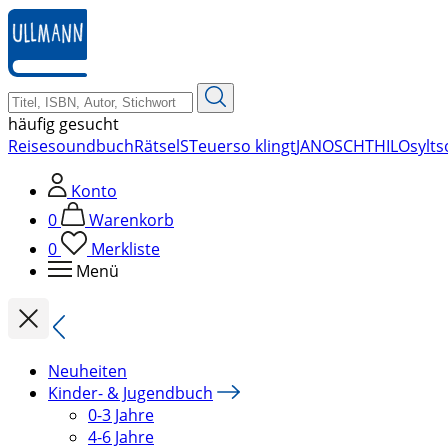
zum
Hauptinhalt
springen
häufig gesucht
Reise
soundbuch
Rätsel
STeuer
so klingt
JANOSCH
THILO
sylt
s
Konto
0
Warenkorb
0
Merkliste
Menü
Neuheiten
Kinder- & Jugendbuch
0-3 Jahre
4-6 Jahre