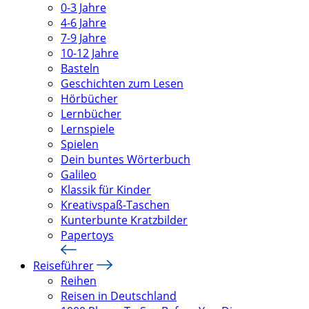
0-3 Jahre
4-6 Jahre
7-9 Jahre
10-12 Jahre
Basteln
Geschichten zum Lesen
Hörbücher
Lernbücher
Lernspiele
Spielen
Dein buntes Wörterbuch
Galileo
Klassik für Kinder
Kreativspaß-Taschen
Kunterbunte Kratzbilder
Papertoys
Reiseführer
Reihen
Reisen in Deutschland