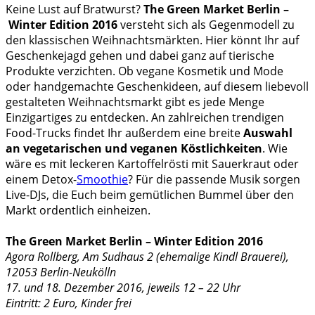
Keine Lust auf Bratwurst?
The Green Market Berlin –
Winter Edition 2016
versteht sich als Gegenmodell zu
den klassischen Weihnachtsmärkten. Hier könnt Ihr auf
Geschenkejagd gehen und dabei ganz auf tierische
Produkte verzichten. Ob vegane Kosmetik und Mode
oder handgemachte Geschenkideen, auf diesem liebevoll
gestalteten Weihnachtsmarkt gibt es jede Menge
Einzigartiges zu entdecken. An zahlreichen trendigen
Food-Trucks findet Ihr außerdem eine breite
Auswahl
an vegetarischen und veganen Köstlichkeiten
. Wie
wäre es mit leckeren Kartoffelrösti mit Sauerkraut oder
einem Detox-
Smoothie
? Für die passende Musik sorgen
Live-DJs, die Euch beim gemütlichen Bummel über den
Markt ordentlich einheizen.
The Green Market Berlin – Winter Edition 2016
Agora Rollberg, Am Sudhaus 2 (ehemalige Kindl Brauerei),
12053 Berlin-Neukölln
17. und 18. Dezember 2016, jeweils 12 – 22 Uhr
Eintritt: 2 Euro, Kinder frei