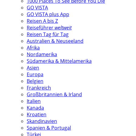
1000 Places To See Before You Die
GO VISTA
GO VISTA plus App
Reisen A bis Z
Reiseführer
weltweit
Reisen Tag für Tag
Australien & Neuseeland
Afrika
Nordamerika
Südamerika & Mittelamerika
Asien
Europa
Belgien
Frankreich
Großbritannien & Irland
Italien
Kanada
Kroatien
Skandinavien
Spanien & Portugal
Türkei