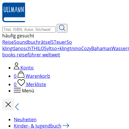
zum
Hauptinhalt
springen
häufig gesucht
Reise
Soundbuch
rätsel
STeuer
So
klingt
Janosch
THILO
Sylt
so+klingt
nino
Cozy
Bahamas
Wasser
books reiseführer weltweit
Konto
0
Warenkorb
0
Merkliste
Menü
Neuheiten
Kinder- & Jugendbuch