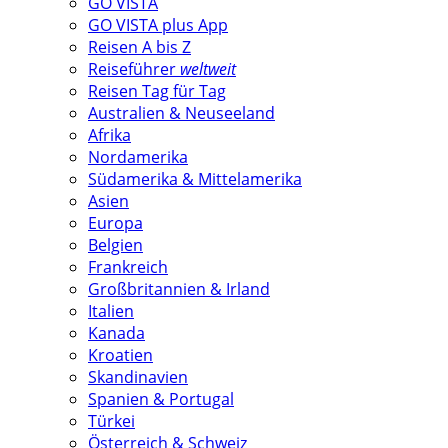
GO VISTA
GO VISTA plus App
Reisen A bis Z
Reiseführer
weltweit
Reisen Tag für Tag
Australien & Neuseeland
Afrika
Nordamerika
Südamerika & Mittelamerika
Asien
Europa
Belgien
Frankreich
Großbritannien & Irland
Italien
Kanada
Kroatien
Skandinavien
Spanien & Portugal
Türkei
Österreich & Schweiz