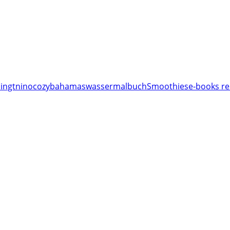
ingt
nino
cozy
bahamas
wassermalbuch
Smoothies
e-books re