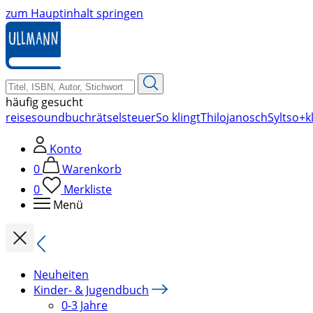
zum Hauptinhalt springen
häufig gesucht
reise
soundbuch
rätsel
steuer
So klingt
Thilo
janosch
Sylt
so+kl
Konto
0
Warenkorb
0
Merkliste
Menü
Neuheiten
Kinder- & Jugendbuch
0-3 Jahre