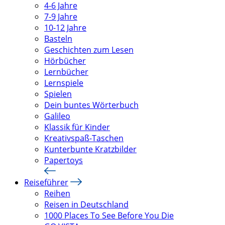
4-6 Jahre
7-9 Jahre
10-12 Jahre
Basteln
Geschichten zum Lesen
Hörbücher
Lernbücher
Lernspiele
Spielen
Dein buntes Wörterbuch
Galileo
Klassik für Kinder
Kreativspaß-Taschen
Kunterbunte Kratzbilder
Papertoys
Reiseführer
Reihen
Reisen in Deutschland
1000 Places To See Before You Die