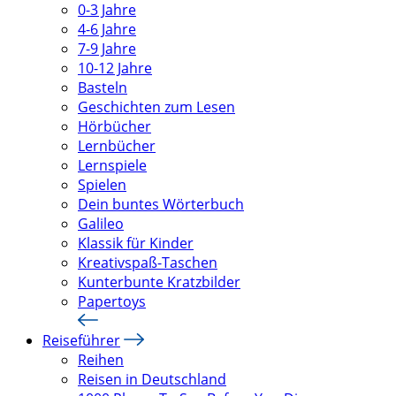
0-3 Jahre
4-6 Jahre
7-9 Jahre
10-12 Jahre
Basteln
Geschichten zum Lesen
Hörbücher
Lernbücher
Lernspiele
Spielen
Dein buntes Wörterbuch
Galileo
Klassik für Kinder
Kreativspaß-Taschen
Kunterbunte Kratzbilder
Papertoys
Reiseführer
Reihen
Reisen in Deutschland