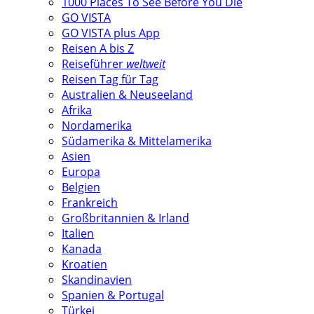
1000 Places To See Before You Die
GO VISTA
GO VISTA plus App
Reisen A bis Z
Reiseführer
weltweit
Reisen Tag für Tag
Australien & Neuseeland
Afrika
Nordamerika
Südamerika & Mittelamerika
Asien
Europa
Belgien
Frankreich
Großbritannien & Irland
Italien
Kanada
Kroatien
Skandinavien
Spanien & Portugal
Türkei