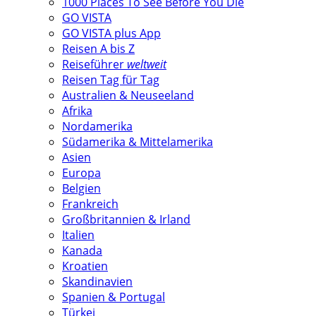
1000 Places To See Before You Die
GO VISTA
GO VISTA plus App
Reisen A bis Z
Reiseführer
weltweit
Reisen Tag für Tag
Australien & Neuseeland
Afrika
Nordamerika
Südamerika & Mittelamerika
Asien
Europa
Belgien
Frankreich
Großbritannien & Irland
Italien
Kanada
Kroatien
Skandinavien
Spanien & Portugal
Türkei