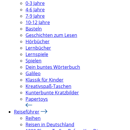
0-3 Jahre
4-6 Jahre
7-9 Jahre
10-12 Jahre
Basteln
Geschichten zum Lesen
Hörbücher
Lernbücher
Lernspiele
Spielen
Dein buntes Wörterbuch
Galileo
Klassik für Kinder
Kreativspaß-Taschen
Kunterbunte Kratzbilder
Papertoys
Reiseführer
Reihen
Reisen in Deutschland