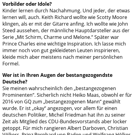
Vorbilder oder Idole?
Kinder lernen durch Nachahmung. Und jeder, der etwas
lernen will, auch. Keith Richard wollte wie Scotty Moore
klingen, als er mit der Gitarre anfing. Ich wollte wie John
Steed aussehen, der männliche Hauptdarsteller aus der
Serie „Mit Schirm, Charme und Melone.“ Später war
Prince Charles eine wichtige Inspiration. Ich lasse mich
immer noch von gut gekleideten Leuten inspirieren,
kleide mich aber meistens nach meiner persönlichen
Formel.
Wer ist in Ihren Augen der bestangezogendste
Deutsche?
Sie meinen wahrscheinlich den „bestangezogenen
Prominenten“. Sicherlich nicht Heiko Maas, obwohl er für
2016 von GQ zum „bestangezogenen Mann“ gewählt
wurde. Er ist „okay“ angezogen, vor allem für einen
deutschen Politiker, Michel Friedman hat ihn zu seiner
Zeit als Mitglied des CDU-Bundesvorstands aber locker
getoppt. Für mich rangieren Albert Darboven, Christian
Völkers, Prinz Bernhard von Baden und Wolfgang Hölker