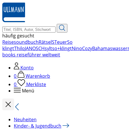
zum
Hauptinhalt
springen
häufig gesucht
Reise
soundbuch
Rätsel
STeuer
So
klingt
Thilo
JANOSCH
sylt
so+klingt
Nino
Cozy
Bahamas
wasser
books reiseführer weltweit
Konto
0
Warenkorb
0
Merkliste
Menü
Neuheiten
Kinder- & Jugendbuch