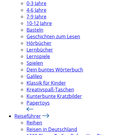
0-3 Jahre
4-6 Jahre
7-9 Jahre
10-12 Jahre
Basteln
Geschichten zum Lesen
Hörbücher
Lernbücher
Lernspiele
Spielen
Dein buntes Wörterbuch
Galileo
Klassik für Kinder
Kreativspaß-Taschen
Kunterbunte Kratzbilder
Papertoys
Reiseführer
Reihen
Reisen in Deutschland