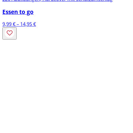
Essen to go
Preisspanne:
9,99
€
–
14,95
€
9,99 €
bis
14,95 €