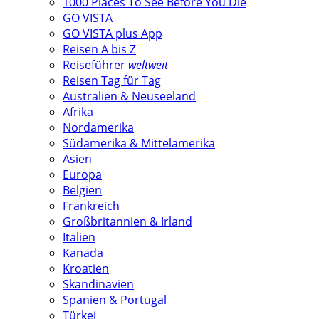
1000 Places To See Before You Die
GO VISTA
GO VISTA plus App
Reisen A bis Z
Reiseführer
weltweit
Reisen Tag für Tag
Australien & Neuseeland
Afrika
Nordamerika
Südamerika & Mittelamerika
Asien
Europa
Belgien
Frankreich
Großbritannien & Irland
Italien
Kanada
Kroatien
Skandinavien
Spanien & Portugal
Türkei