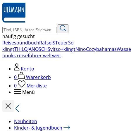
zum
Hauptinhalt
springen
häufig gesucht
Reise
soundbuch
Rätsel
STeuer
So
klingt
THILO
JANOSCH
Sylt
so+klingt
Nino
Cozy
bahamas
Wasse
books reiseführer weltweit
Konto
0
Warenkorb
0
Merkliste
Menü
Neuheiten
Kinder- & Jugendbuch