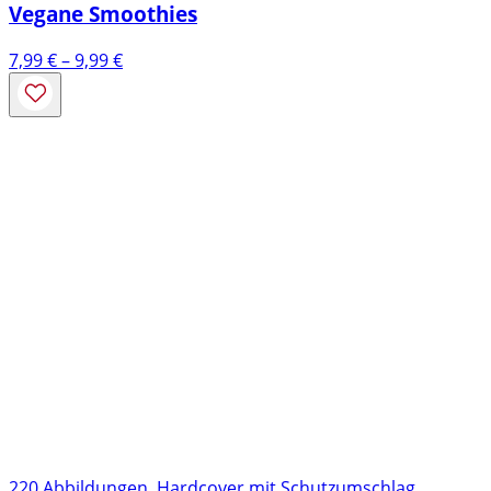
Vegane Smoothies
Preisspanne:
7,99
€
–
9,99
€
7,99 €
bis
9,99 €
220 Abbildungen, Hardcover mit Schutzumschlag