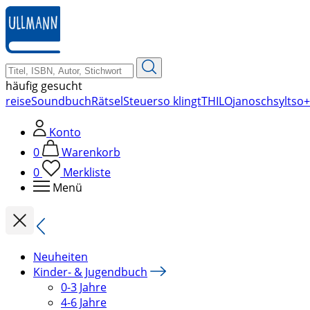
zum
Hauptinhalt
springen
häufig gesucht
reise
Soundbuch
Rätsel
Steuer
so klingt
THILO
janosch
sylt
so+
Konto
0
Warenkorb
0
Merkliste
Menü
Neuheiten
Kinder- & Jugendbuch
0-3 Jahre
4-6 Jahre