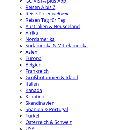
GO VISTA plus App
Reisen A bis Z
Reiseführer
weltweit
Reisen Tag für Tag
Australien & Neuseeland
Afrika
Nordamerika
Südamerika & Mittelamerika
Asien
Europa
Belgien
Frankreich
Großbritannien & Irland
Italien
Kanada
Kroatien
Skandinavien
Spanien & Portugal
Türkei
Österreich & Schweiz
USA