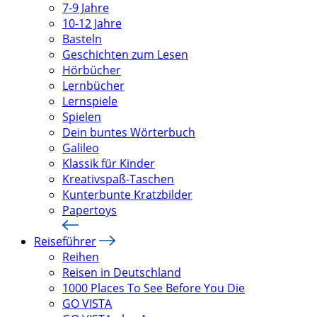
7-9 Jahre
10-12 Jahre
Basteln
Geschichten zum Lesen
Hörbücher
Lernbücher
Lernspiele
Spielen
Dein buntes Wörterbuch
Galileo
Klassik für Kinder
Kreativspaß-Taschen
Kunterbunte Kratzbilder
Papertoys
Reiseführer
Reihen
Reisen in Deutschland
1000 Places To See Before You Die
GO VISTA