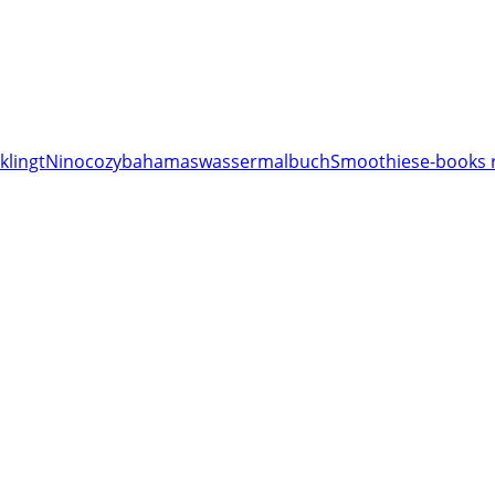
klingt
Nino
cozy
bahamas
wassermalbuch
Smoothies
e-books 