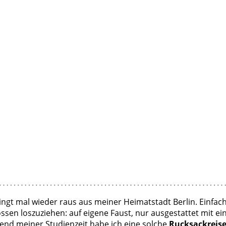
edingt mal wieder raus aus meiner Heimatstadt Berlin. Ein
ssen loszuziehen: auf eigene Faust, nur ausgestattet mit e
rend meiner Studienzeit habe ich eine solche
Rucksackreis