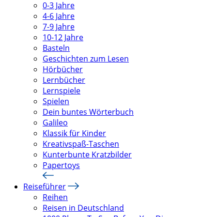
0-3 Jahre
4-6 Jahre
7-9 Jahre
10-12 Jahre
Basteln
Geschichten zum Lesen
Hörbücher
Lernbücher
Lernspiele
Spielen
Dein buntes Wörterbuch
Galileo
Klassik für Kinder
Kreativspaß-Taschen
Kunterbunte Kratzbilder
Papertoys
Reiseführer
Reihen
Reisen in Deutschland