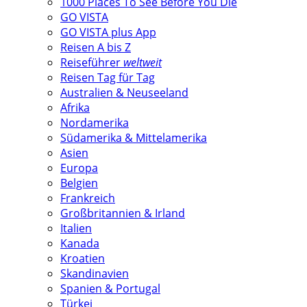
1000 Places To See Before You Die
GO VISTA
GO VISTA plus App
Reisen A bis Z
Reiseführer
weltweit
Reisen Tag für Tag
Australien & Neuseeland
Afrika
Nordamerika
Südamerika & Mittelamerika
Asien
Europa
Belgien
Frankreich
Großbritannien & Irland
Italien
Kanada
Kroatien
Skandinavien
Spanien & Portugal
Türkei