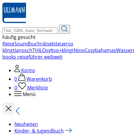
zum
Hauptinhalt
springen
häufig gesucht
Reise
Soundbuch
rätsel
steuer
so
klingt
Janosch
THILO
sylt
so+klingt
Nino
Cozy
bahamas
Wasser
books reiseführer weltweit
Konto
0
Warenkorb
0
Merkliste
Menü
Neuheiten
Kinder- & Jugendbuch