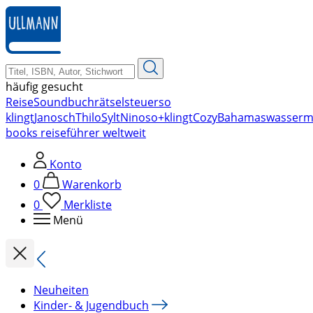
zum
Hauptinhalt
springen
häufig gesucht
Reise
Soundbuch
rätsel
steuer
so
klingt
Janosch
Thilo
Sylt
Nino
so+klingt
Cozy
Bahamas
wasserm
books reiseführer weltweit
Konto
0
Warenkorb
0
Merkliste
Menü
Neuheiten
Kinder- & Jugendbuch