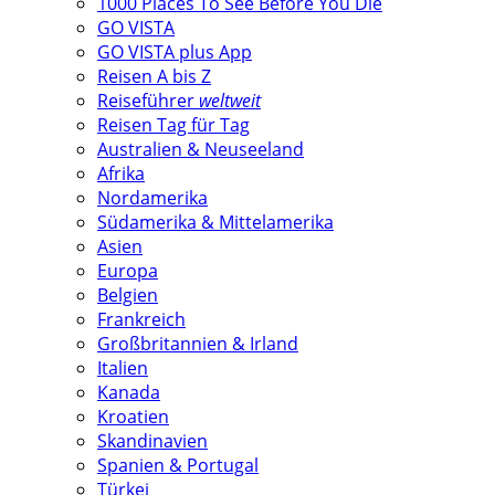
1000 Places To See Before You Die
GO VISTA
GO VISTA plus App
Reisen A bis Z
Reiseführer
weltweit
Reisen Tag für Tag
Australien & Neuseeland
Afrika
Nordamerika
Südamerika & Mittelamerika
Asien
Europa
Belgien
Frankreich
Großbritannien & Irland
Italien
Kanada
Kroatien
Skandinavien
Spanien & Portugal
Türkei