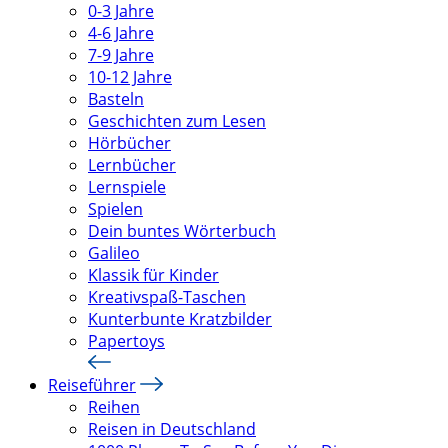
0-3 Jahre
4-6 Jahre
7-9 Jahre
10-12 Jahre
Basteln
Geschichten zum Lesen
Hörbücher
Lernbücher
Lernspiele
Spielen
Dein buntes Wörterbuch
Galileo
Klassik für Kinder
Kreativspaß-Taschen
Kunterbunte Kratzbilder
Papertoys
Reiseführer
Reihen
Reisen in Deutschland