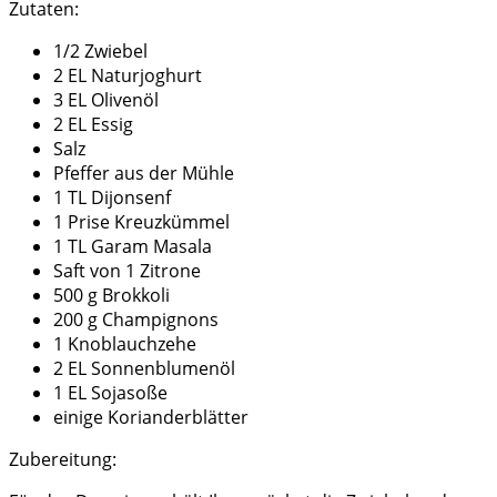
Zutaten:
1/2 Zwiebel
2 EL Naturjoghurt
3 EL Olivenöl
2 EL Essig
Salz
Pfeffer aus der Mühle
1 TL Dijonsenf
1 Prise Kreuzkümmel
1 TL Garam Masala
Saft von 1 Zitrone
500 g Brokkoli
200 g Champignons
1 Knoblauchzehe
2 EL Sonnenblumenöl
1 EL Sojasoße
einige Korianderblätter
Zubereitung: