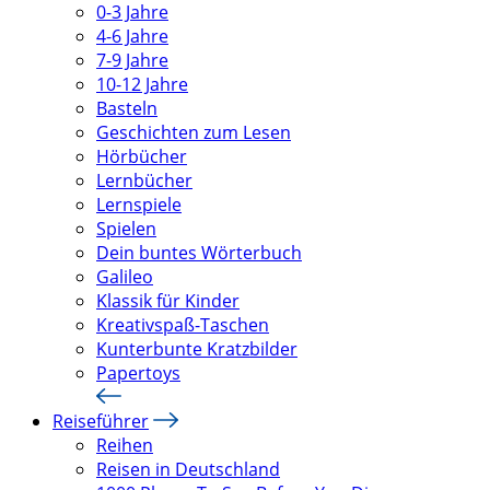
0-3 Jahre
4-6 Jahre
7-9 Jahre
10-12 Jahre
Basteln
Geschichten zum Lesen
Hörbücher
Lernbücher
Lernspiele
Spielen
Dein buntes Wörterbuch
Galileo
Klassik für Kinder
Kreativspaß-Taschen
Kunterbunte Kratzbilder
Papertoys
Reiseführer
Reihen
Reisen in Deutschland