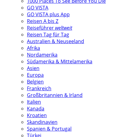
1000 Places To See Before You Die
GO VISTA
GO VISTA plus App
Reisen A bis Z
Reiseführer
weltweit
Reisen Tag für Tag
Australien & Neuseeland
Afrika
Nordamerika
Südamerika & Mittelamerika
Asien
Europa
Belgien
Frankreich
Großbritannien & Irland
Italien
Kanada
Kroatien
Skandinavien
Spanien & Portugal
Türkei