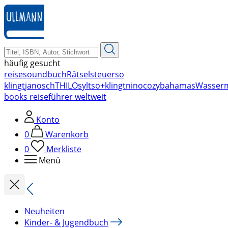
zum
Hauptinhalt
springen
häufig gesucht
reise
soundbuch
Rätsel
steuer
so
klingt
janosch
THILO
sylt
so+klingt
nino
cozy
bahamas
Wasser
books reiseführer weltweit
Konto
0
Warenkorb
0
Merkliste
Menü
Neuheiten
Kinder- & Jugendbuch