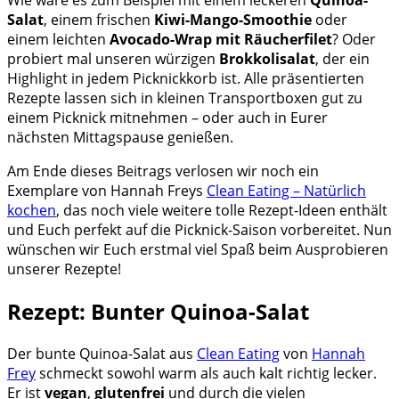
Salat
, einem frischen
Kiwi-Mango-Smoothie
oder
einem leichten
Avocado-Wrap mit Räucherfilet
? Oder
probiert mal unseren würzigen
Brokkolisalat
, der ein
Highlight in jedem Picknickkorb ist. Alle präsentierten
Rezepte lassen sich in kleinen Transportboxen gut zu
einem Picknick mitnehmen – oder auch in Eurer
nächsten Mittagspause genießen.
Am Ende dieses Beitrags verlosen wir noch ein
Exemplare von Hannah Freys
Clean Eating – Natürlich
kochen
, das noch viele weitere tolle Rezept-Ideen enthält
und Euch perfekt auf die Picknick-Saison vorbereitet. Nun
wünschen wir Euch erstmal viel Spaß beim Ausprobieren
unserer Rezepte!
Rezept: Bunter Quinoa-Salat
Der bunte Quinoa-Salat aus
Clean Eating
von
Hannah
Frey
schmeckt sowohl warm als auch kalt richtig lecker.
Er ist
vegan
,
glutenfrei
und durch die vielen