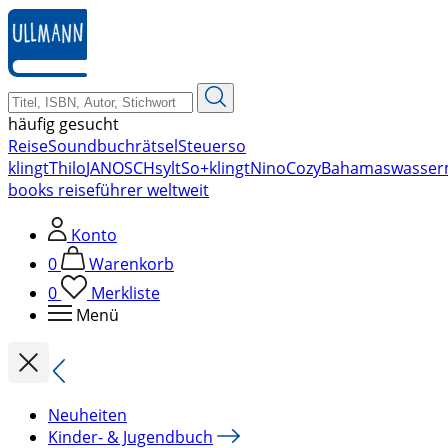
zum
Hauptinhalt
springen
häufig gesucht
Reise
Soundbuch
rätsel
Steuer
so
klingt
Thilo
JANOSCH
sylt
So+klingt
Nino
Cozy
Bahamas
wasser
books reiseführer weltweit
Konto
0
Warenkorb
0
Merkliste
Menü
Neuheiten
Kinder- & Jugendbuch