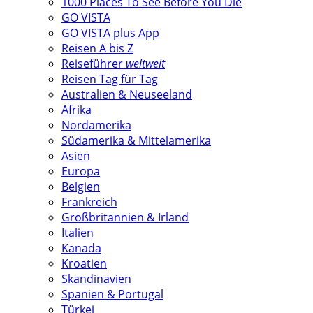
1000 Places To See Before You Die
GO VISTA
GO VISTA plus App
Reisen A bis Z
Reiseführer
weltweit
Reisen Tag für Tag
Australien & Neuseeland
Afrika
Nordamerika
Südamerika & Mittelamerika
Asien
Europa
Belgien
Frankreich
Großbritannien & Irland
Italien
Kanada
Kroatien
Skandinavien
Spanien & Portugal
Türkei