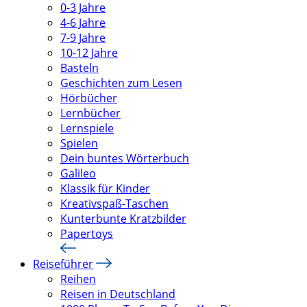
0-3 Jahre
4-6 Jahre
7-9 Jahre
10-12 Jahre
Basteln
Geschichten zum Lesen
Hörbücher
Lernbücher
Lernspiele
Spielen
Dein buntes Wörterbuch
Galileo
Klassik für Kinder
Kreativspaß-Taschen
Kunterbunte Kratzbilder
Papertoys
Reiseführer
Reihen
Reisen in Deutschland