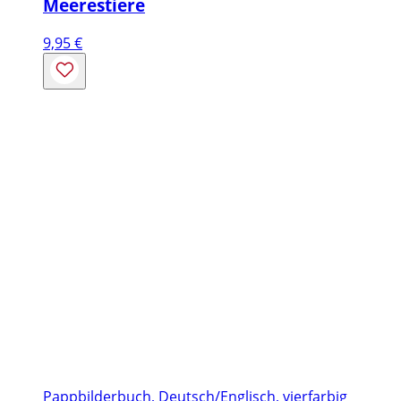
Meerestiere
9,95
€
Pappbilderbuch, Deutsch/Englisch, vierfarbig