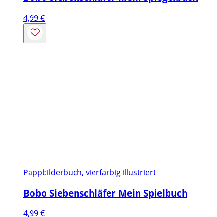
4,99
€
Pappbilderbuch, vierfarbig illustriert
Bobo Siebenschläfer Mein Spielbuch
4,99
€