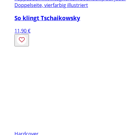
Doppelseite, vierfarbig illustriert
So klingt Tschaikowsky
11,90
€
Hardcover