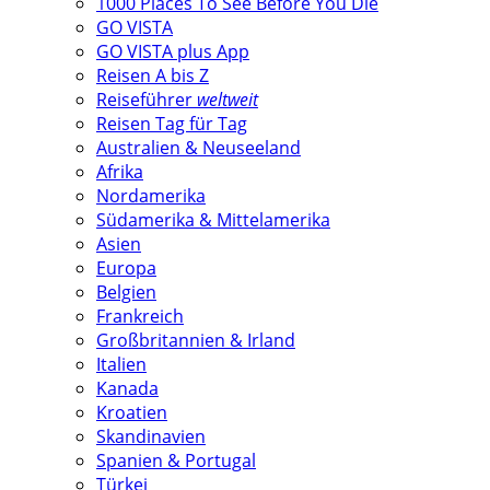
1000 Places To See Before You Die
GO VISTA
GO VISTA plus App
Reisen A bis Z
Reiseführer
weltweit
Reisen Tag für Tag
Australien & Neuseeland
Afrika
Nordamerika
Südamerika & Mittelamerika
Asien
Europa
Belgien
Frankreich
Großbritannien & Irland
Italien
Kanada
Kroatien
Skandinavien
Spanien & Portugal
Türkei