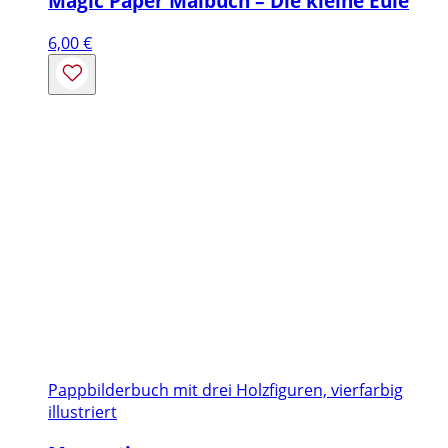
Magic Paper Malbuch – Die kleine Eule
6,00
€
Pappbilderbuch mit drei Holzfiguren, vierfarbig
illustriert