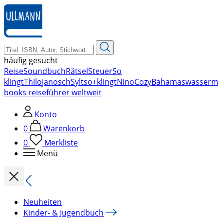
zum
Hauptinhalt
springen
häufig gesucht
Reise
Soundbuch
Rätsel
Steuer
So
klingt
Thilo
janosch
Sylt
so+klingt
Nino
Cozy
Bahamas
wasserm
books reiseführer weltweit
Konto
0
Warenkorb
0
Merkliste
Menü
Neuheiten
Kinder- & Jugendbuch