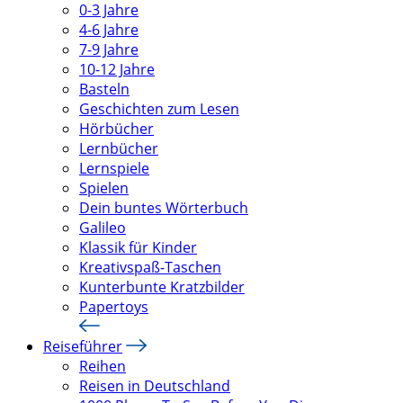
0-3 Jahre
4-6 Jahre
7-9 Jahre
10-12 Jahre
Basteln
Geschichten zum Lesen
Hörbücher
Lernbücher
Lernspiele
Spielen
Dein buntes Wörterbuch
Galileo
Klassik für Kinder
Kreativspaß-Taschen
Kunterbunte Kratzbilder
Papertoys
Reiseführer
Reihen
Reisen in Deutschland