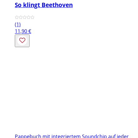
So klingt Beethoven
(1)
11,90
€
Pappebuch mit integriertem Soundchip auf jeder