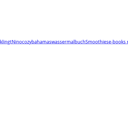
klingt
Nino
cozy
bahamas
wassermalbuch
Smoothies
e-books 