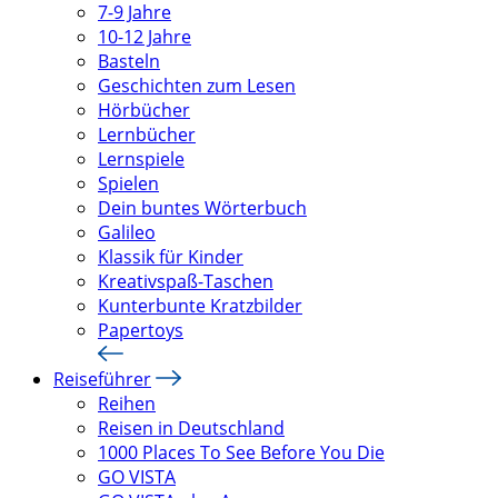
7-9 Jahre
10-12 Jahre
Basteln
Geschichten zum Lesen
Hörbücher
Lernbücher
Lernspiele
Spielen
Dein buntes Wörterbuch
Galileo
Klassik für Kinder
Kreativspaß-Taschen
Kunterbunte Kratzbilder
Papertoys
Reiseführer
Reihen
Reisen in Deutschland
1000 Places To See Before You Die
GO VISTA