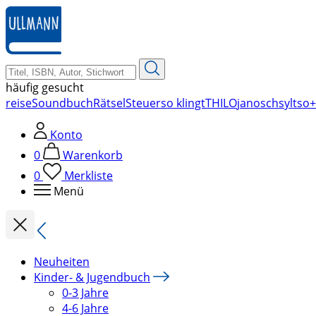
zum
Hauptinhalt
springen
häufig gesucht
reise
Soundbuch
Rätsel
Steuer
so klingt
THILO
janosch
sylt
so+
Konto
0
Warenkorb
0
Merkliste
Menü
Neuheiten
Kinder- & Jugendbuch
0-3 Jahre
4-6 Jahre