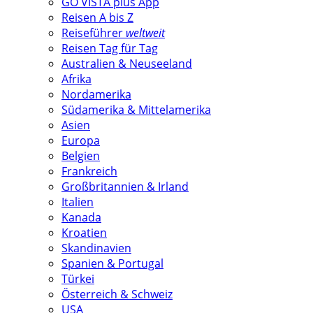
GO VISTA plus App
Reisen A bis Z
Reiseführer
weltweit
Reisen Tag für Tag
Australien & Neuseeland
Afrika
Nordamerika
Südamerika & Mittelamerika
Asien
Europa
Belgien
Frankreich
Großbritannien & Irland
Italien
Kanada
Kroatien
Skandinavien
Spanien & Portugal
Türkei
Österreich & Schweiz
USA