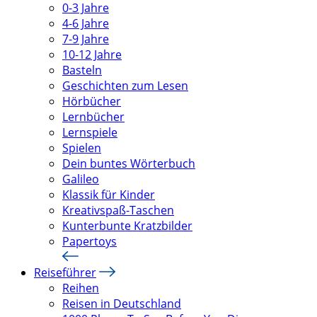
0-3 Jahre
4-6 Jahre
7-9 Jahre
10-12 Jahre
Basteln
Geschichten zum Lesen
Hörbücher
Lernbücher
Lernspiele
Spielen
Dein buntes Wörterbuch
Galileo
Klassik für Kinder
Kreativspaß-Taschen
Kunterbunte Kratzbilder
Papertoys
Reiseführer
Reihen
Reisen in Deutschland