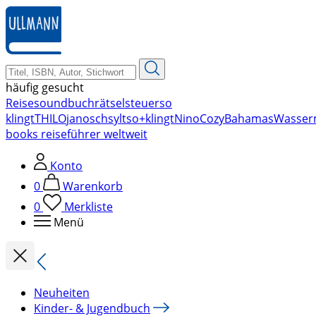
zum
Hauptinhalt
springen
häufig gesucht
Reise
soundbuch
rätsel
steuer
so
klingt
THILO
janosch
sylt
so+klingt
Nino
Cozy
Bahamas
Wasser
books reiseführer weltweit
Konto
0
Warenkorb
0
Merkliste
Menü
Neuheiten
Kinder- & Jugendbuch