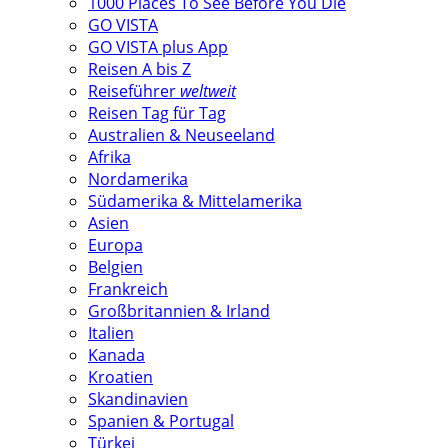
1000 Places To See Before You Die
GO VISTA
GO VISTA plus App
Reisen A bis Z
Reiseführer
weltweit
Reisen Tag für Tag
Australien & Neuseeland
Afrika
Nordamerika
Südamerika & Mittelamerika
Asien
Europa
Belgien
Frankreich
Großbritannien & Irland
Italien
Kanada
Kroatien
Skandinavien
Spanien & Portugal
Türkei