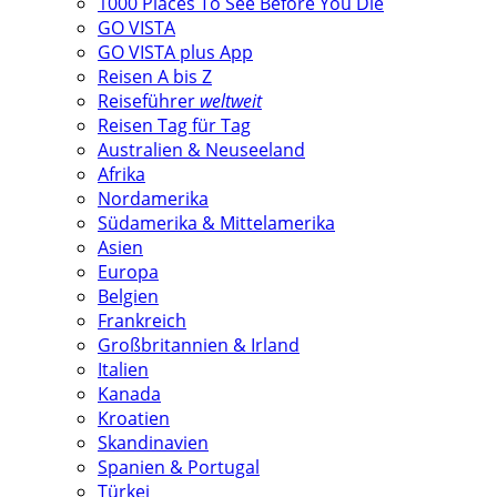
1000 Places To See Before You Die
GO VISTA
GO VISTA plus App
Reisen A bis Z
Reiseführer
weltweit
Reisen Tag für Tag
Australien & Neuseeland
Afrika
Nordamerika
Südamerika & Mittelamerika
Asien
Europa
Belgien
Frankreich
Großbritannien & Irland
Italien
Kanada
Kroatien
Skandinavien
Spanien & Portugal
Türkei