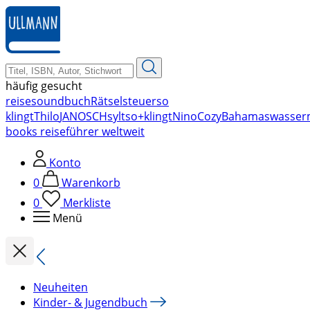
zum
Hauptinhalt
springen
häufig gesucht
reise
soundbuch
Rätsel
steuer
so
klingt
Thilo
JANOSCH
sylt
so+klingt
Nino
Cozy
Bahamas
wasser
books reiseführer weltweit
Konto
0
Warenkorb
0
Merkliste
Menü
Neuheiten
Kinder- & Jugendbuch