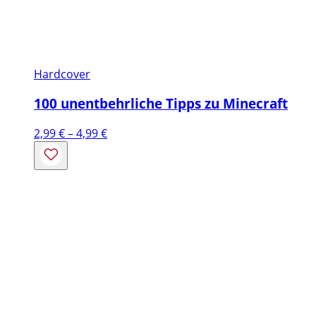
Hardcover
100 unentbehrliche Tipps zu Minecraft
Preisspanne:
2,99
€
–
4,99
€
2,99 €
bis
4,99 €