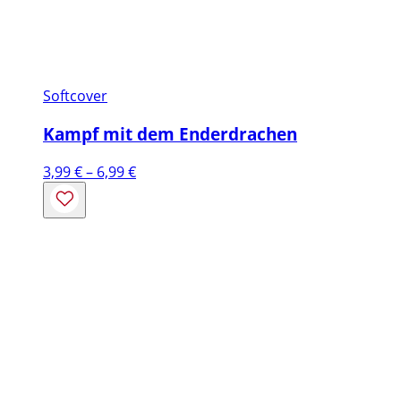
Softcover
Kampf mit dem Enderdrachen
Preisspanne:
3,99
€
–
6,99
€
3,99 €
bis
6,99 €