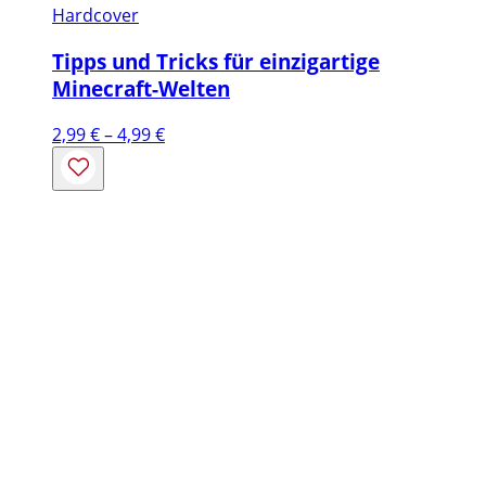
Hardcover
Tipps und Tricks für einzigartige
Minecraft-Welten
Preisspanne:
2,99
€
–
4,99
€
2,99 €
bis
4,99 €