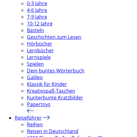
0-3 Jahre
4-6 Jahre
7-9 Jahre
10-12 Jahre
Basteln
Geschichten zum Lesen
Hörbücher
Lernbücher
Lernspiele
Spielen
Dein buntes Wörterbuch
Galileo
Klassik für Kinder
Kreativspaß-Taschen
Kunterbunte Kratzbilder
Papertoys
Reiseführer
Reihen
Reisen in Deutschland