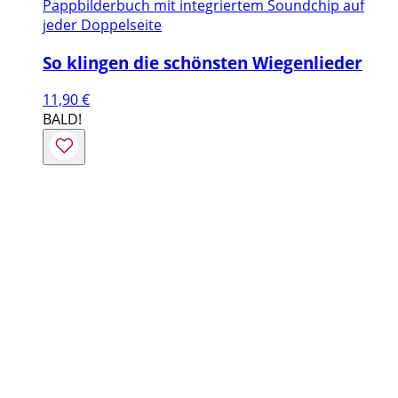
Pappbilderbuch mit integriertem Soundchip auf
jeder Doppelseite
So klingen die schönsten Wiegenlieder
11,90
€
BALD!