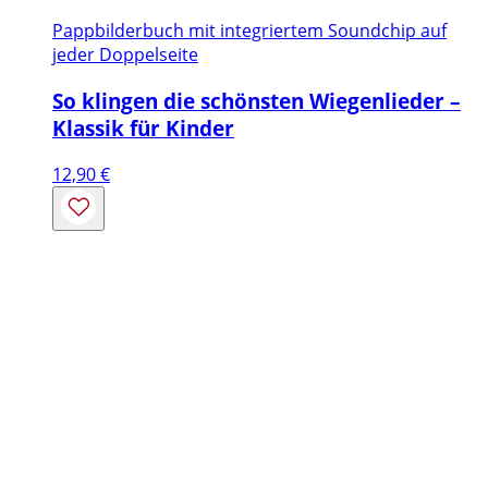
Pappbilderbuch mit integriertem Soundchip auf
jeder Doppelseite
So klingen die schönsten Wiegenlieder –
Klassik für Kinder
12,90
€