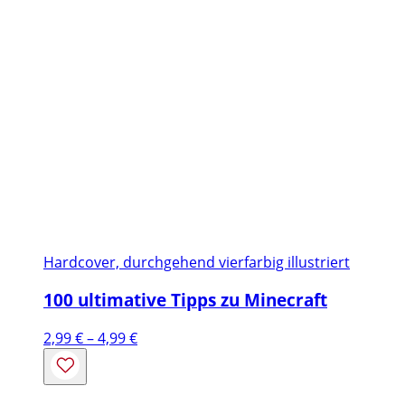
Hardcover, durchgehend vierfarbig illustriert
100 ultimative Tipps zu Minecraft
Preisspanne:
2,99
€
–
4,99
€
2,99 €
bis
4,99 €