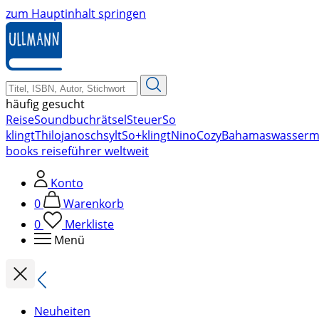
zum Hauptinhalt springen
häufig gesucht
Reise
Soundbuch
rätsel
Steuer
So
klingt
Thilo
janosch
sylt
So+klingt
Nino
Cozy
Bahamas
wasserm
books reiseführer weltweit
Konto
0
Warenkorb
0
Merkliste
Menü
Neuheiten