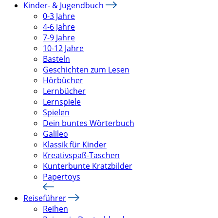
Kinder- & Jugendbuch
0-3 Jahre
4-6 Jahre
7-9 Jahre
10-12 Jahre
Basteln
Geschichten zum Lesen
Hörbücher
Lernbücher
Lernspiele
Spielen
Dein buntes Wörterbuch
Galileo
Klassik für Kinder
Kreativspaß-Taschen
Kunterbunte Kratzbilder
Papertoys
Reiseführer
Reihen