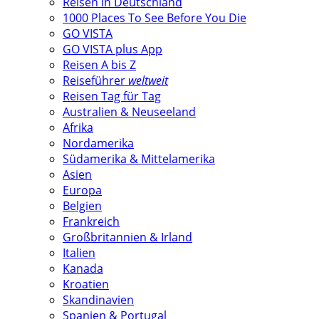
Reisen in Deutschland
1000 Places To See Before You Die
GO VISTA
GO VISTA plus App
Reisen A bis Z
Reiseführer
weltweit
Reisen Tag für Tag
Australien & Neuseeland
Afrika
Nordamerika
Südamerika & Mittelamerika
Asien
Europa
Belgien
Frankreich
Großbritannien & Irland
Italien
Kanada
Kroatien
Skandinavien
Spanien & Portugal