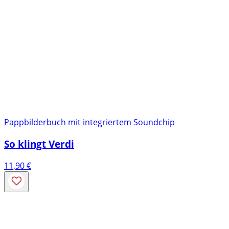
Pappbilderbuch mit integriertem Soundchip
So klingt Verdi
11,90
€