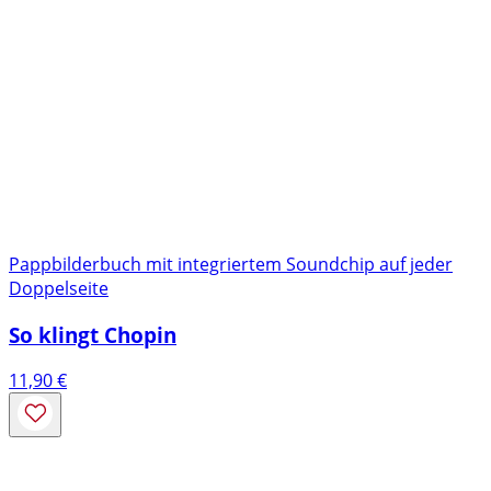
Pappbilderbuch mit integriertem Soundchip auf jeder
Doppelseite
So klingt Chopin
11,90
€