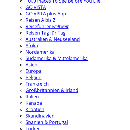
1000 Places To See Before You Die
GO VISTA
GO VISTA plus App
Reisen A bis Z
Reiseführer
weltweit
Reisen Tag für Tag
Australien & Neuseeland
Afrika
Nordamerika
Südamerika & Mittelamerika
Asien
Europa
Belgien
Frankreich
Großbritannien & Irland
Italien
Kanada
Kroatien
Skandinavien
Spanien & Portugal
Türkei