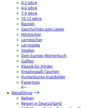
0-3 Jahre
4-6 Jahre
7-9 Jahre
10-12 Jahre
Basteln
Geschichten zum Lesen
Hörbücher
Lernbücher
Lernspiele
Spielen
Dein buntes Wörterbuch
Galileo
Klassik für Kinder
Kreativspaß-Taschen
Kunterbunte Kratzbilder
Papertoys
Reiseführer
Reihen
Reisen in Deutschland