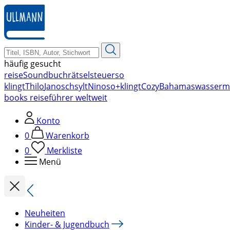
zum
Hauptinhalt
springen
häufig gesucht
reise
Soundbuch
rätsel
steuer
so
klingt
Thilo
Janosch
sylt
Nino
so+klingt
Cozy
Bahamas
wasserm
books reiseführer weltweit
Konto
0
Warenkorb
0
Merkliste
Menü
Neuheiten
Kinder- & Jugendbuch