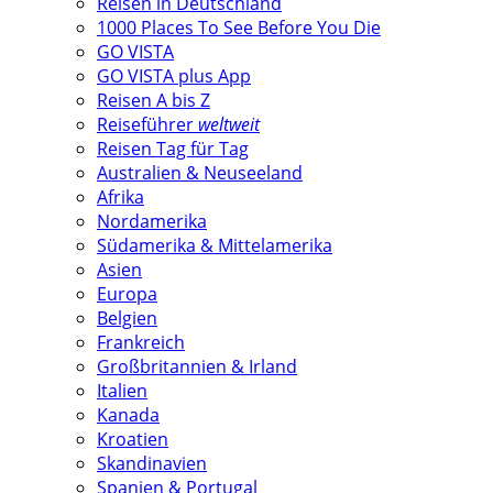
Reisen in Deutschland
1000 Places To See Before You Die
GO VISTA
GO VISTA plus App
Reisen A bis Z
Reiseführer
weltweit
Reisen Tag für Tag
Australien & Neuseeland
Afrika
Nordamerika
Südamerika & Mittelamerika
Asien
Europa
Belgien
Frankreich
Großbritannien & Irland
Italien
Kanada
Kroatien
Skandinavien
Spanien & Portugal