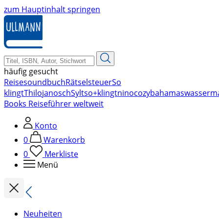
zum Hauptinhalt springen
häufig gesucht
Reise
soundbuch
Rätsel
steuer
So
klingt
Thilo
janosch
Sylt
so+klingt
nino
cozy
bahamas
wasserm
Books Reiseführer weltweit
Konto
0
Warenkorb
0
Merkliste
Menü
Neuheiten