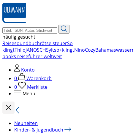
zum
Hauptinhalt
springen
häufig gesucht
Reise
soundbuch
rätsel
steuer
So
klingt
Thilo
JANOSCH
Sylt
so+klingt
Nino
Cozy
Bahamas
wasser
books reiseführer weltweit
Konto
0
Warenkorb
0
Merkliste
Menü
Neuheiten
Kinder- & Jugendbuch