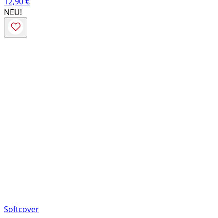
12,90
€
NEU!
Softcover