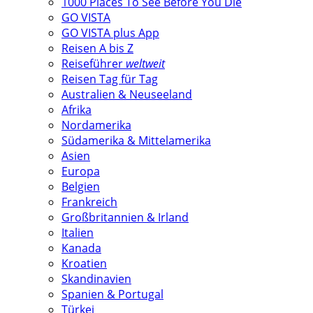
1000 Places To See Before You Die
GO VISTA
GO VISTA plus App
Reisen A bis Z
Reiseführer
weltweit
Reisen Tag für Tag
Australien & Neuseeland
Afrika
Nordamerika
Südamerika & Mittelamerika
Asien
Europa
Belgien
Frankreich
Großbritannien & Irland
Italien
Kanada
Kroatien
Skandinavien
Spanien & Portugal
Türkei