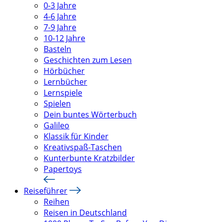
0-3 Jahre
4-6 Jahre
7-9 Jahre
10-12 Jahre
Basteln
Geschichten zum Lesen
Hörbücher
Lernbücher
Lernspiele
Spielen
Dein buntes Wörterbuch
Galileo
Klassik für Kinder
Kreativspaß-Taschen
Kunterbunte Kratzbilder
Papertoys
Reiseführer
Reihen
Reisen in Deutschland