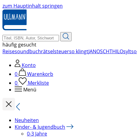
zum Hauptinhalt springen
häufig gesucht
Reise
soundbuch
rätsel
steuer
so klingt
JANOSCH
THILO
sylt
so
Konto
0
Warenkorb
0
Merkliste
Menü
Neuheiten
Kinder- & Jugendbuch
0-3 Jahre