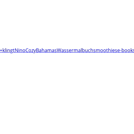
+klingt
Nino
Cozy
Bahamas
Wassermalbuch
smoothies
e-books