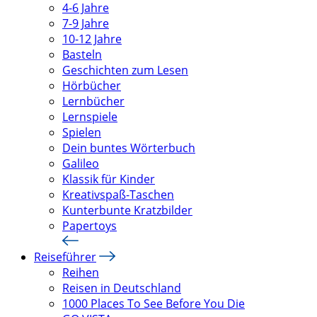
4-6 Jahre
7-9 Jahre
10-12 Jahre
Basteln
Geschichten zum Lesen
Hörbücher
Lernbücher
Lernspiele
Spielen
Dein buntes Wörterbuch
Galileo
Klassik für Kinder
Kreativspaß-Taschen
Kunterbunte Kratzbilder
Papertoys
Reiseführer
Reihen
Reisen in Deutschland
1000 Places To See Before You Die