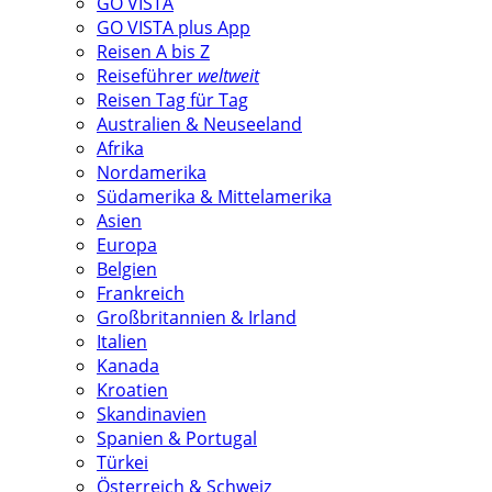
GO VISTA
GO VISTA plus App
Reisen A bis Z
Reiseführer
weltweit
Reisen Tag für Tag
Australien & Neuseeland
Afrika
Nordamerika
Südamerika & Mittelamerika
Asien
Europa
Belgien
Frankreich
Großbritannien & Irland
Italien
Kanada
Kroatien
Skandinavien
Spanien & Portugal
Türkei
Österreich & Schweiz