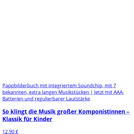
Pappbilderbuch mit integriertem Soundchip, mit 7
bekannten, extra langen Musikstücken | Jetzt mit AAA-
Batterien und regulierbarer Lautstärke
So klingt die Musik großer Komponistinnen –
Klassik für Kinder
12,90
€