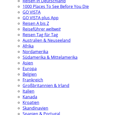
Reisen in Deutschland
1000 Places To See Before You Die
GO VISTA
GO VISTA plus App
Reisen A bis Z
Reiseführer
weltweit
Reisen Tag für Tag
Australien & Neuseeland
Afrika
Nordamerika
Südamerika & Mittelamerika
Asien
Europa
Belgien
Frankreich
Großbritannien & Irland
Italien
Kanada
Kroatien
Skandinavien
Spanien & Portugal