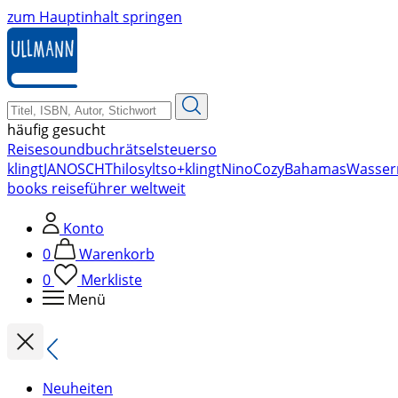
zum Hauptinhalt springen
häufig gesucht
Reise
soundbuch
rätsel
steuer
so
klingt
JANOSCH
Thilo
sylt
so+klingt
Nino
Cozy
Bahamas
Wasser
books reiseführer weltweit
Konto
0
Warenkorb
0
Merkliste
Menü
Neuheiten