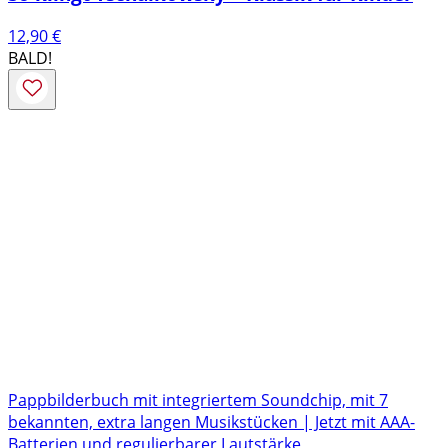
12,90
€
BALD!
Pappbilderbuch mit integriertem Soundchip, mit 7
bekannten, extra langen Musikstücken | Jetzt mit AAA-
Batterien und regulierbarer Lautstärke