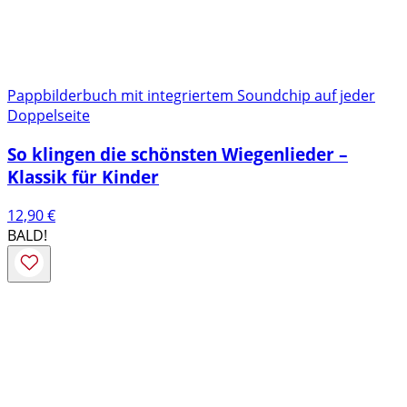
Pappbilderbuch mit integriertem Soundchip auf jeder
Doppelseite
So klingen die schönsten Wiegenlieder –
Klassik für Kinder
12,90
€
BALD!