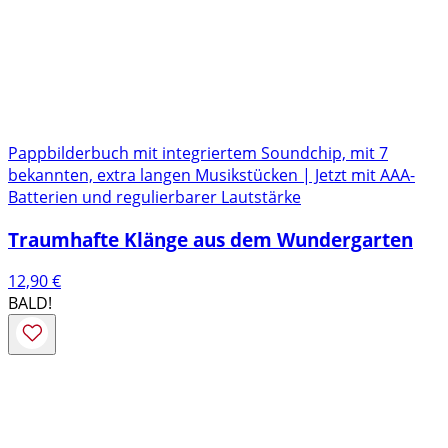
Pappbilderbuch mit integriertem Soundchip, mit 7
bekannten, extra langen Musikstücken | Jetzt mit AAA-
Batterien und regulierbarer Lautstärke
Traumhafte Klänge aus dem Wundergarten
12,90
€
BALD!