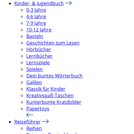
Kinder- & Jugendbuch
0-3 Jahre
4-6 Jahre
7-9 Jahre
10-12 Jahre
Basteln
Geschichten zum Lesen
Hörbücher
Lernbücher
Lernspiele
Spielen
Dein buntes Wörterbuch
Galileo
Klassik für Kinder
Kreativspaß-Taschen
Kunterbunte Kratzbilder
Papertoys
Reiseführer
Reihen