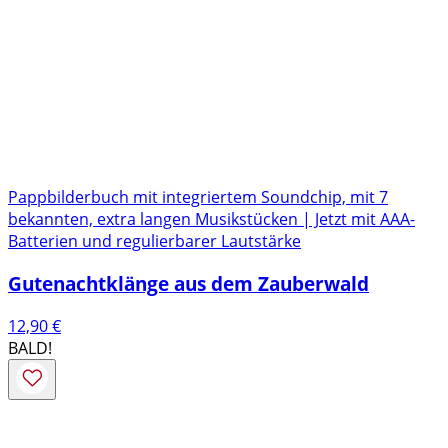
Pappbilderbuch mit integriertem Soundchip, mit 7
bekannten, extra langen Musikstücken | Jetzt mit AAA-
Batterien und regulierbarer Lautstärke
Gutenachtklänge aus dem Zauberwald
12,90
€
BALD!