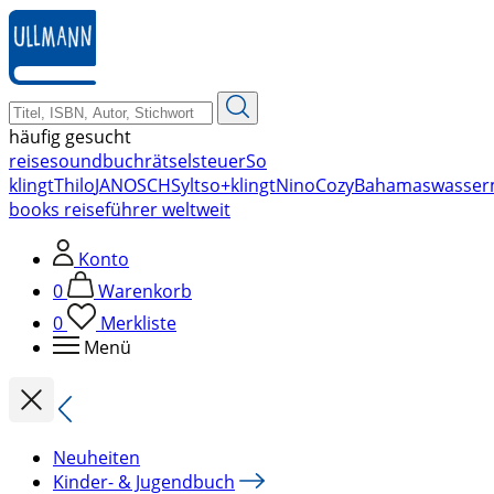
zum
Hauptinhalt
springen
häufig gesucht
reise
soundbuch
rätsel
steuer
So
klingt
Thilo
JANOSCH
Sylt
so+klingt
Nino
Cozy
Bahamas
wasser
books reiseführer weltweit
Konto
0
Warenkorb
0
Merkliste
Menü
Neuheiten
Kinder- & Jugendbuch