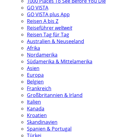
1000 Places To See Before You Die
GO VISTA
GO VISTA plus App
Reisen A bis Z
Reiseführer
weltweit
Reisen Tag für Tag
Australien & Neuseeland
Afrika
Nordamerika
Südamerika & Mittelamerika
Asien
Europa
Belgien
Frankreich
Großbritannien & Irland
Italien
Kanada
Kroatien
Skandinavien
Spanien & Portugal
Türkei