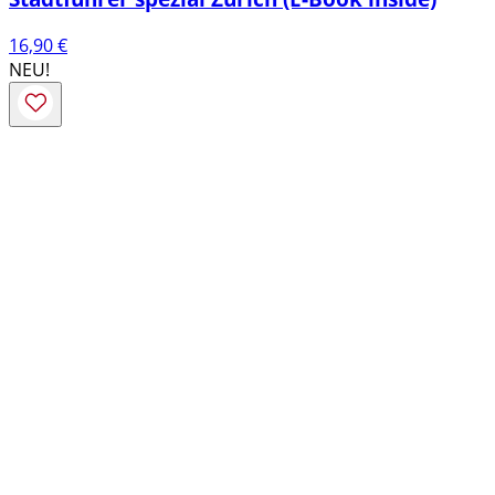
16,90
€
NEU!