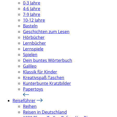
0-3 Jahre
4-6 Jahre
7-9 Jahre
10-12 Jahre
Basteln
Geschichten zum Lesen
Hörbücher
Lernbücher
Lernspiele
Spielen
Dein buntes Wörterbuch
Galileo
Klassik für Kinder
Kreativspaß-Taschen
Kunterbunte Kratzbilder
Papertoys
Reiseführer
Reihen
Reisen in Deutschland