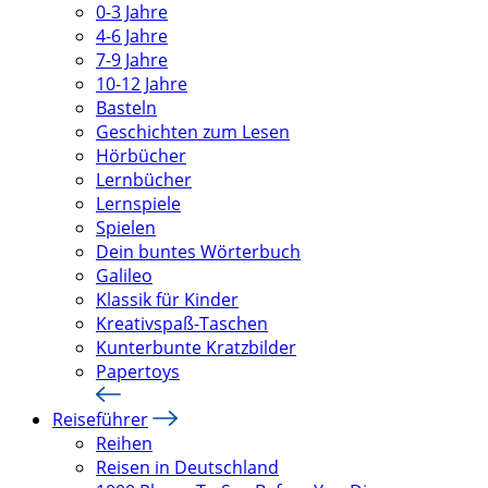
0-3 Jahre
4-6 Jahre
7-9 Jahre
10-12 Jahre
Basteln
Geschichten zum Lesen
Hörbücher
Lernbücher
Lernspiele
Spielen
Dein buntes Wörterbuch
Galileo
Klassik für Kinder
Kreativspaß-Taschen
Kunterbunte Kratzbilder
Papertoys
Reiseführer
Reihen
Reisen in Deutschland