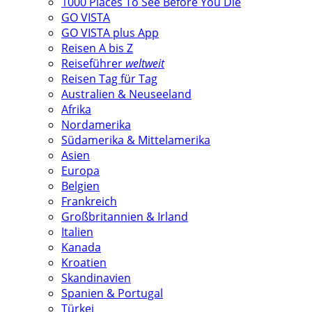
1000 Places To See Before You Die
GO VISTA
GO VISTA plus App
Reisen A bis Z
Reiseführer
weltweit
Reisen Tag für Tag
Australien & Neuseeland
Afrika
Nordamerika
Südamerika & Mittelamerika
Asien
Europa
Belgien
Frankreich
Großbritannien & Irland
Italien
Kanada
Kroatien
Skandinavien
Spanien & Portugal
Türkei