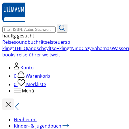
zum
Hauptinhalt
springen
häufig gesucht
Reise
soundbuch
rätsel
steuer
so
klingt
THILO
janosch
sylt
so+klingt
Nino
Cozy
Bahamas
Wasser
books reiseführer weltweit
Konto
0
Warenkorb
0
Merkliste
Menü
Neuheiten
Kinder- & Jugendbuch