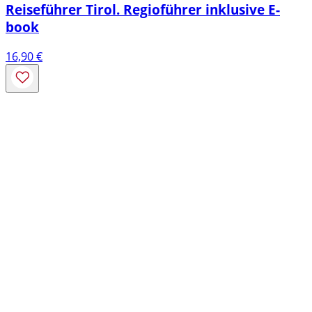
Reiseführer Tirol. Regioführer inklusive E-
book
16,90
€