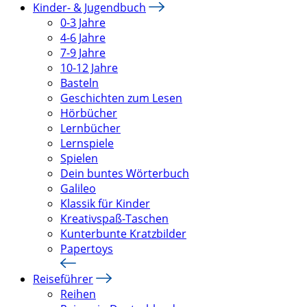
Kinder- & Jugendbuch
0-3 Jahre
4-6 Jahre
7-9 Jahre
10-12 Jahre
Basteln
Geschichten zum Lesen
Hörbücher
Lernbücher
Lernspiele
Spielen
Dein buntes Wörterbuch
Galileo
Klassik für Kinder
Kreativspaß-Taschen
Kunterbunte Kratzbilder
Papertoys
Reiseführer
Reihen