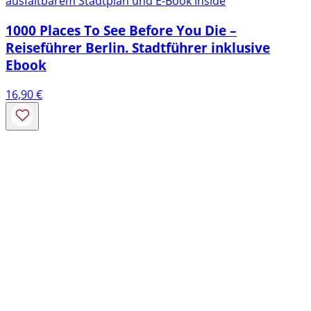
ausfaltbarem Stadtplan und E-Book inside
1000 Places To See Before You Die –
Reiseführer Berlin. Stadtführer inklusive
Ebook
16,90
€