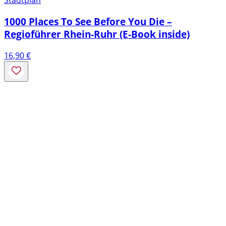
Stadtplan
1000 Places To See Before You Die –
Regioführer Rhein-Ruhr (E-Book inside)
16,90
€