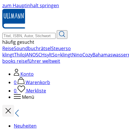
zum Hauptinhalt springen
häufig gesucht
Reise
Soundbuch
rätsel
Steuer
so
klingt
Thilo
JANOSCH
sylt
So+klingt
Nino
Cozy
Bahamas
wasser
books reiseführer weltweit
Konto
0
Warenkorb
0
Merkliste
Menü
Neuheiten