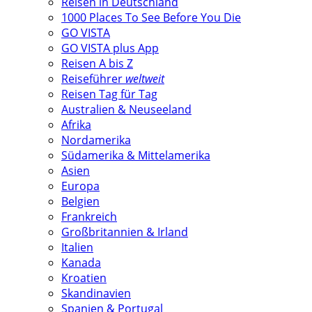
Reisen in Deutschland
1000 Places To See Before You Die
GO VISTA
GO VISTA plus App
Reisen A bis Z
Reiseführer
weltweit
Reisen Tag für Tag
Australien & Neuseeland
Afrika
Nordamerika
Südamerika & Mittelamerika
Asien
Europa
Belgien
Frankreich
Großbritannien & Irland
Italien
Kanada
Kroatien
Skandinavien
Spanien & Portugal