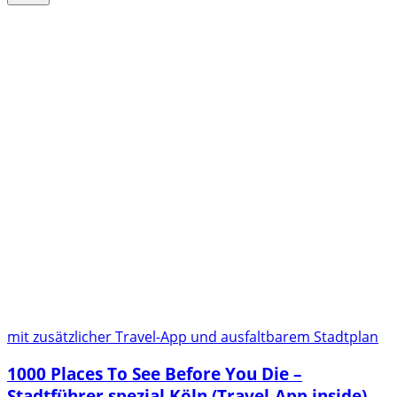
mit zusätzlicher Travel-App und ausfaltbarem Stadtplan
1000 Places To See Before You Die –
Stadtführer spezial Köln (Travel-App inside)