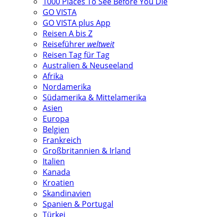
1000 Places To See Before You Die
GO VISTA
GO VISTA plus App
Reisen A bis Z
Reiseführer
weltweit
Reisen Tag für Tag
Australien & Neuseeland
Afrika
Nordamerika
Südamerika & Mittelamerika
Asien
Europa
Belgien
Frankreich
Großbritannien & Irland
Italien
Kanada
Kroatien
Skandinavien
Spanien & Portugal
Türkei