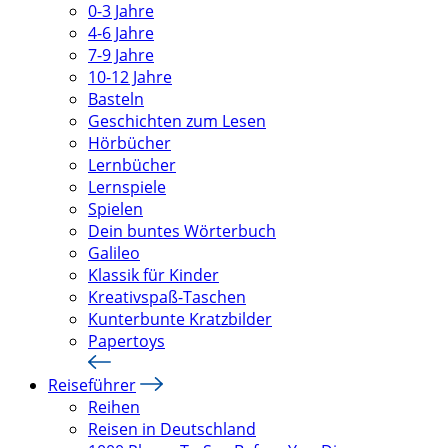
0-3 Jahre
4-6 Jahre
7-9 Jahre
10-12 Jahre
Basteln
Geschichten zum Lesen
Hörbücher
Lernbücher
Lernspiele
Spielen
Dein buntes Wörterbuch
Galileo
Klassik für Kinder
Kreativspaß-Taschen
Kunterbunte Kratzbilder
Papertoys
Reiseführer
Reihen
Reisen in Deutschland