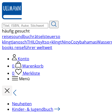
zum
Hauptinhalt
springen
häufig gesucht
reise
soundbuch
rätsel
steuer
so
klingt
Janosch
THILO
sylt
so+klingt
Nino
Cozy
bahamas
Wasser
books reiseführer weltweit
Konto
0
Warenkorb
0
Merkliste
Menü
Neuheiten
Kinder- & Jugendbuch