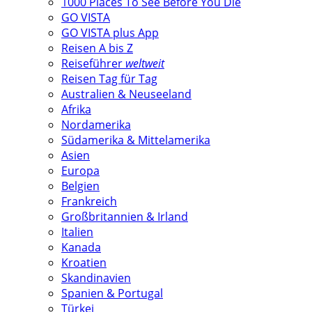
1000 Places To See Before You Die
GO VISTA
GO VISTA plus App
Reisen A bis Z
Reiseführer
weltweit
Reisen Tag für Tag
Australien & Neuseeland
Afrika
Nordamerika
Südamerika & Mittelamerika
Asien
Europa
Belgien
Frankreich
Großbritannien & Irland
Italien
Kanada
Kroatien
Skandinavien
Spanien & Portugal
Türkei