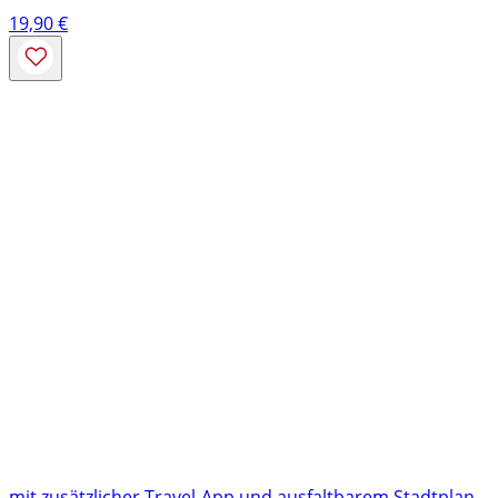
19,90
€
mit zusätzlicher Travel-App und ausfaltbarem Stadtplan