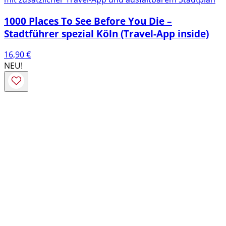
1000 Places To See Before You Die –
Stadtführer spezial Köln (Travel-App inside)
16,90
€
NEU!