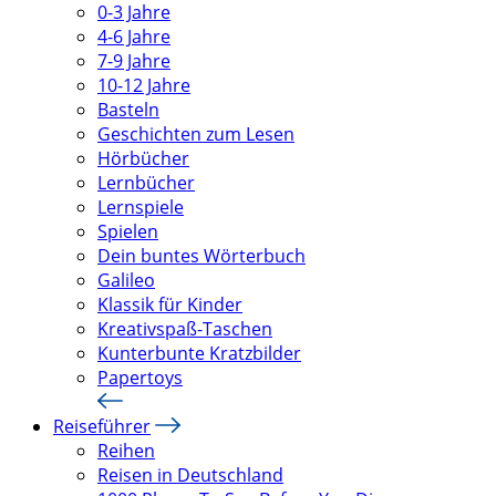
0-3 Jahre
4-6 Jahre
7-9 Jahre
10-12 Jahre
Basteln
Geschichten zum Lesen
Hörbücher
Lernbücher
Lernspiele
Spielen
Dein buntes Wörterbuch
Galileo
Klassik für Kinder
Kreativspaß-Taschen
Kunterbunte Kratzbilder
Papertoys
Reiseführer
Reihen
Reisen in Deutschland