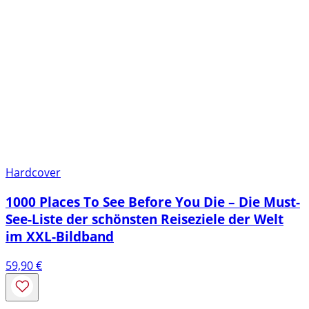
Hardcover
1000 Places To See Before You Die – Die Must-
See-Liste der schönsten Reiseziele der Welt
im XXL-Bildband
59,90
€