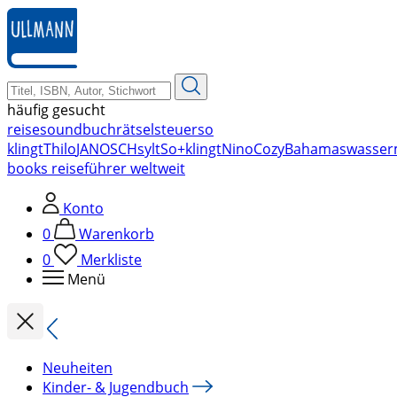
zum
Hauptinhalt
springen
häufig gesucht
reise
soundbuch
rätsel
steuer
so
klingt
Thilo
JANOSCH
sylt
So+klingt
Nino
Cozy
Bahamas
wasser
books reiseführer weltweit
Konto
0
Warenkorb
0
Merkliste
Menü
Neuheiten
Kinder- & Jugendbuch