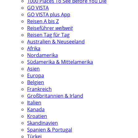
1000 Places To See Before You Die
GO VISTA
GO VISTA plus App
Reisen A bis Z
Reiseführer
weltweit
Reisen Tag für Tag
Australien & Neuseeland
Afrika
Nordamerika
Südamerika & Mittelamerika
Asien
Europa
Belgien
Frankreich
Großbritannien & Irland
Italien
Kanada
Kroatien
Skandinavien
Spanien & Portugal
Türkei