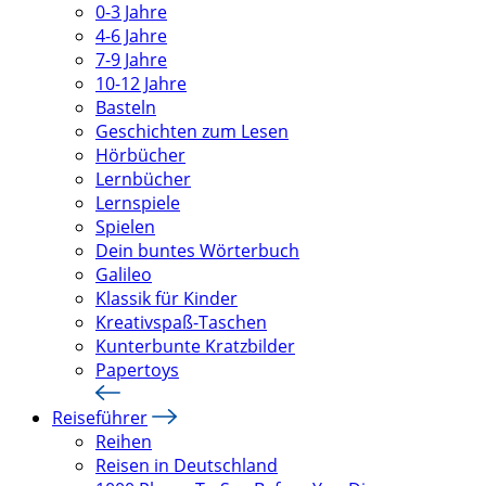
0-3 Jahre
4-6 Jahre
7-9 Jahre
10-12 Jahre
Basteln
Geschichten zum Lesen
Hörbücher
Lernbücher
Lernspiele
Spielen
Dein buntes Wörterbuch
Galileo
Klassik für Kinder
Kreativspaß-Taschen
Kunterbunte Kratzbilder
Papertoys
Reiseführer
Reihen
Reisen in Deutschland