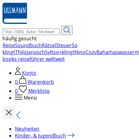
zum
Hauptinhalt
springen
häufig gesucht
Reise
Soundbuch
Rätsel
Steuer
So
klingt
Thilo
janosch
Sylt
so+klingt
Nino
Cozy
Bahamas
wasserm
books reiseführer weltweit
Konto
0
Warenkorb
0
Merkliste
Menü
Neuheiten
Kinder- & Jugendbuch